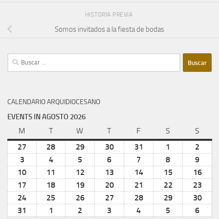
HISTORIA PREVIA
Somos invitados a la fiesta de bodas
Buscar:
CALENDARIO ARQUIDIOCESANO
EVENTS IN AGOSTO 2026
M
lunes
T
martes
W
miércoles
T
jueves
F
viernes
S
sábado
S
domi
27
julio
28
julio
29
julio
30
julio
31
julio
1
agosto
2
agost
27,
28,
29,
30,
31,
1,
2,
3
agosto
4
agosto
5
agosto
6
agosto
7
agosto
8
agosto
9
agost
2026
2026
2026
2026
2026
2026
2026
3,
4,
5,
6,
7,
8,
9,
10
agosto
11
agosto
12
agosto
13
agosto
14
agosto
15
agosto
16
agos
2026
2026
2026
2026
2026
2026
2026
10,
11,
12,
13,
14,
15,
16,
17
agosto
18
agosto
19
agosto
20
agosto
21
agosto
22
agosto
23
agos
2026
2026
2026
2026
2026
2026
202
17,
18,
19,
20,
21,
22,
23,
24
agosto
25
agosto
26
agosto
27
agosto
28
agosto
29
agosto
30
agos
2026
2026
2026
2026
2026
2026
202
24,
25,
26,
27,
28,
29,
30,
31
agosto
1
septiembre
2
septiembre
3
septiembre
4
septiembre
5
septiembre
6
septi