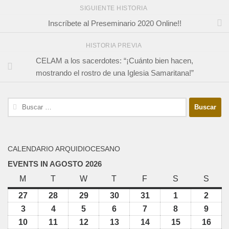
SIGUIENTE HISTORIA
Inscríbete al Preseminario 2020 Online!!
HISTORIA PREVIA
CELAM a los sacerdotes: “¡Cuánto bien hacen,
mostrando el rostro de una Iglesia Samaritana!”
Buscar:
CALENDARIO ARQUIDIOCESANO
EVENTS IN AGOSTO 2026
M
lunes
T
martes
W
miércoles
T
jueves
F
viernes
S
sábado
S
domi
27
julio
28
julio
29
julio
30
julio
31
julio
1
agosto
2
agos
27,
28,
29,
30,
31,
1,
2,
3
agosto
4
agosto
5
agosto
6
agosto
7
agosto
8
agosto
9
agos
2026
2026
2026
2026
2026
2026
2026
3,
4,
5,
6,
7,
8,
9,
10
agosto
11
agosto
12
agosto
13
agosto
14
agosto
15
agosto
16
agos