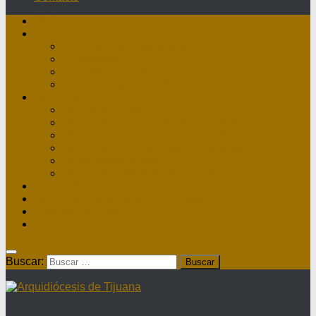
Inicio
Nuestra Diócesis
Administrador Apostólico
II Arzobispo
Arzobispo Emérito
Historia Arquidiócesis
Directorio
Directorio Curia
Directorio Parroquias y Sacerdotes
Directorio Comunidades Masculinas
Directorio Comunidades Femeninas
Obras Asistenciales
Directorio Institutos Educativos
Webmail
Directorio Nacional de Parroquias
¿Dónde hay misa?
Contacto
Buscar: