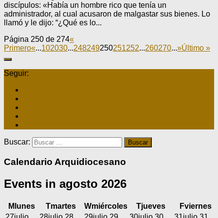
discípulos: «Había un hombre rico que tenía un
administrador, al cual acusaron de malgastar sus bienes. Lo
llamó y le dijo: “¿Qué es lo...
Página 250 de 274
«
Primero
«
...
10
20
30
...
248
249
250
251
252
...
260
270
...
»
Último »
Seguir:
Buscar:
Calendario Arquidiocesano
Events in agosto 2026
M
lunes
T
martes
W
miércoles
T
jueves
F
viernes
27
julio
28
julio 28,
29
julio 29,
30
julio 30,
31
julio 31,