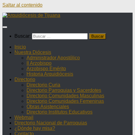
Saltar al contenido
Buscar:
Inicio
Nuestra Diócesis
Administrador Apostólico
II Arzobispo
Arzobispo Emérito
Historia Arquidiócesis
Directorio
Directorio Curia
Directorio Parroquias y Sacerdotes
Directorio Comunidades Masculinas
Directorio Comunidades Femeninas
Obras Asistenciales
Directorio Institutos Educativos
Webmail
Directorio Nacional de Parroquias
¿Dónde hay misa?
Contacto