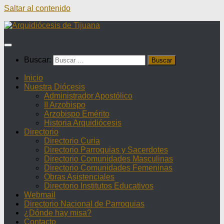
Saltar al contenido
Buscar:
Inicio
Nuestra Diócesis
Administrador Apostólico
II Arzobispo
Arzobispo Emérito
Historia Arquidiócesis
Directorio
Directorio Curia
Directorio Parroquias y Sacerdotes
Directorio Comunidades Masculinas
Directorio Comunidades Femeninas
Obras Asistenciales
Directorio Institutos Educativos
Webmail
Directorio Nacional de Parroquias
¿Dónde hay misa?
Contacto