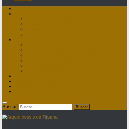
Inicio
Nuestra Diócesis
Administrador Apostólico
II Arzobispo
Arzobispo Emérito
Historia Arquidiócesis
Directorio
Directorio Curia
Directorio Parroquias y Sacerdotes
Directorio Comunidades Masculinas
Directorio Comunidades Femeninas
Obras Asistenciales
Directorio Institutos Educativos
Webmail
Directorio Nacional de Parroquias
¿Dónde hay misa?
Contacto
Buscar: