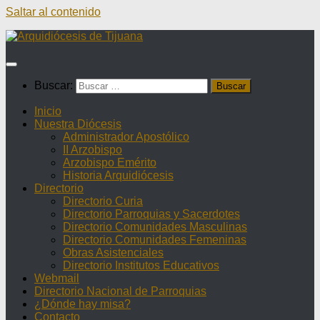
Saltar al contenido
Buscar:
Inicio
Nuestra Diócesis
Administrador Apostólico
II Arzobispo
Arzobispo Emérito
Historia Arquidiócesis
Directorio
Directorio Curia
Directorio Parroquias y Sacerdotes
Directorio Comunidades Masculinas
Directorio Comunidades Femeninas
Obras Asistenciales
Directorio Institutos Educativos
Webmail
Directorio Nacional de Parroquias
¿Dónde hay misa?
Contacto