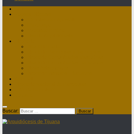
Inicio
Nuestra Diócesis
Administrador Apostólico
II Arzobispo
Arzobispo Emérito
Historia Arquidiócesis
Directorio
Directorio Curia
Directorio Parroquias y Sacerdotes
Directorio Comunidades Masculinas
Directorio Comunidades Femeninas
Obras Asistenciales
Directorio Institutos Educativos
Webmail
Directorio Nacional de Parroquias
¿Dónde hay misa?
Contacto
Buscar: