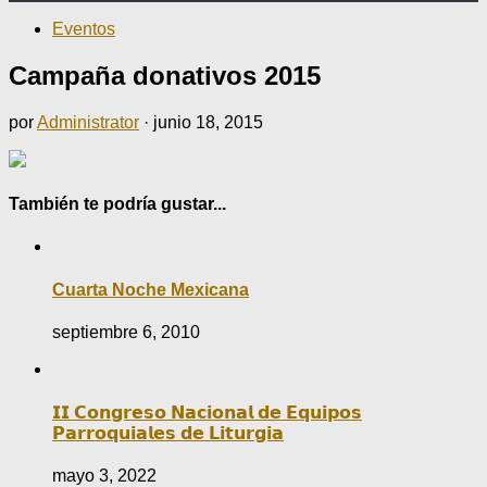
Eventos
Campaña donativos 2015
por
Administrator
·
junio 18, 2015
También te podría gustar...
Cuarta Noche Mexicana
septiembre 6, 2010
𝗜𝗜 𝗖𝗼𝗻𝗴𝗿𝗲𝘀𝗼 𝗡𝗮𝗰𝗶𝗼𝗻𝗮𝗹 𝗱𝗲 𝗘𝗾𝘂𝗶𝗽𝗼𝘀
𝗣𝗮𝗿𝗿𝗼𝗾𝘂𝗶𝗮𝗹𝗲𝘀 𝗱𝗲 𝗟𝗶𝘁𝘂𝗿𝗴𝗶𝗮
mayo 3, 2022