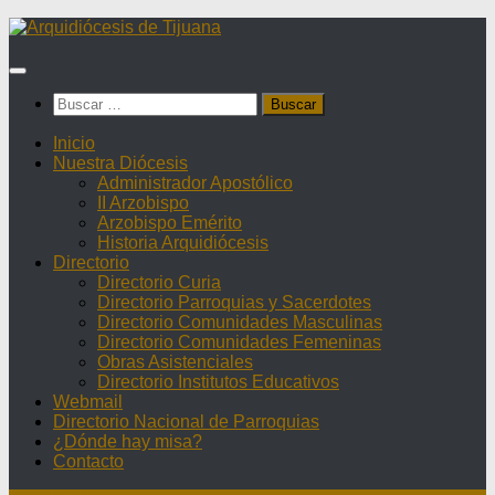
Saltar
al
contenido
Buscar:
Inicio
Nuestra Diócesis
Administrador Apostólico
II Arzobispo
Arzobispo Emérito
Historia Arquidiócesis
Directorio
Directorio Curia
Directorio Parroquias y Sacerdotes
Directorio Comunidades Masculinas
Directorio Comunidades Femeninas
Obras Asistenciales
Directorio Institutos Educativos
Webmail
Directorio Nacional de Parroquias
¿Dónde hay misa?
Contacto