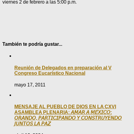
viernes 2 de febrero a las 5:00 p.m.
También te podría gustar...
Reunión de Delegados en preparación al V
Congreso Eucarístico Nacional
mayo 17, 2011
MENSAJE AL PUEBLO DE DIOS EN LA CXVI
ASAMBLEA PLENARIA: 𝘈𝘔𝘈𝘙 𝘈 𝘔𝘌́𝘟𝘐𝘊𝘖:
𝘖𝘙𝘈𝘕𝘋𝘖, 𝘗𝘈𝘙𝘛𝘐𝘊𝘐𝘗𝘈𝘕𝘋𝘖 𝘠 𝘊𝘖𝘕𝘚𝘛𝘙𝘜𝘠𝘌𝘕𝘋𝘖
𝘑𝘜𝘕𝘛𝘖𝘚 𝘓𝘈 𝘗𝘈𝘡