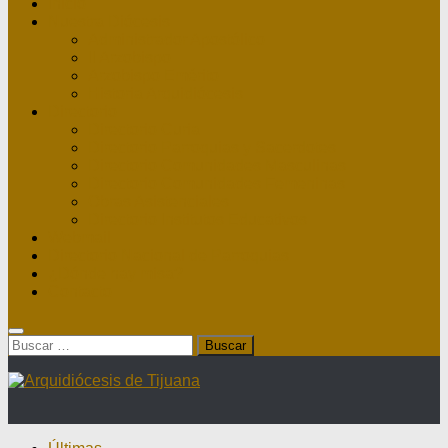
Inicio
Nuestra Diócesis
Administrador Apostólico
II Arzobispo
Arzobispo Emérito
Historia Arquidiócesis
Directorio
Directorio Curia
Directorio Parroquias y Sacerdotes
Directorio Comunidades Masculinas
Directorio Comunidades Femeninas
Obras Asistenciales
Directorio Institutos Educativos
Webmail
Directorio Nacional de Parroquias
¿Dónde hay misa?
Contacto
Buscar: