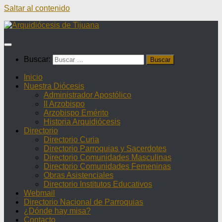
Saltar al contenido
Buscar:
Inicio
Nuestra Diócesis
Administrador Apostólico
II Arzobispo
Arzobispo Emérito
Historia Arquidiócesis
Directorio
Directorio Curia
Directorio Parroquias y Sacerdotes
Directorio Comunidades Masculinas
Directorio Comunidades Femeninas
Obras Asistenciales
Directorio Institutos Educativos
Webmail
Directorio Nacional de Parroquias
¿Dónde hay misa?
Contacto