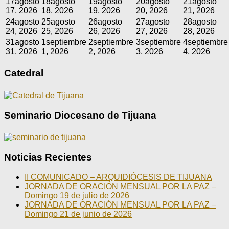
17
agosto
18
agosto
19
agosto
20
agosto
21
agosto
17, 2026
18, 2026
19, 2026
20, 2026
21, 2026
24
agosto
25
agosto
26
agosto
27
agosto
28
agosto
24, 2026
25, 2026
26, 2026
27, 2026
28, 2026
31
agosto
1
septiembre
2
septiembre
3
septiembre
4
septiembre
31, 2026
1, 2026
2, 2026
3, 2026
4, 2026
Catedral
Seminario Diocesano de Tijuana
Noticias Recientes
II COMUNICADO – ARQUIDIÓCESIS DE TIJUANA
JORNADA DE ORACIÓN MENSUAL POR LA PAZ –
Domingo 19 de julio de 2026
JORNADA DE ORACIÓN MENSUAL POR LA PAZ –
Domingo 21 de junio de 2026