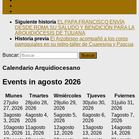
Siguiente historia
EL PAPA FRANCISCO ENVÍA
DESDE ROMA SU SALUDO Y BENDICIÓN PARA LA
ARQUIDIÓCESIS DE TIJUANA
Historia previa
El Arzobispo acompañó a los coros
parroquiales en su retiro-taller de Cuaresma y Pascua
Buscar:
Calendario Arquidiocesano
Events in agosto 2026
M
lunes
T
martes
W
miércoles
T
jueves
F
viernes
27
julio
28
julio 28,
29
julio 29,
30
julio 30,
31
julio 31,
27, 2026
2026
2026
2026
2026
3
agosto
4
agosto 4,
5
agosto 5,
6
agosto 6,
7
agosto 7,
3, 2026
2026
2026
2026
2026
10
agosto
11
agosto
12
agosto
13
agosto
14
agosto
10, 2026
11, 2026
12, 2026
13, 2026
14, 2026