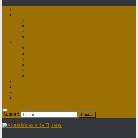
Inicio
Nuestra Diócesis
Administrador Apostólico
II Arzobispo
Arzobispo Emérito
Historia Arquidiócesis
Directorio
Directorio Curia
Directorio Parroquias y Sacerdotes
Directorio Comunidades Masculinas
Directorio Comunidades Femeninas
Obras Asistenciales
Directorio Institutos Educativos
Webmail
Directorio Nacional de Parroquias
¿Dónde hay misa?
Contacto
Buscar: