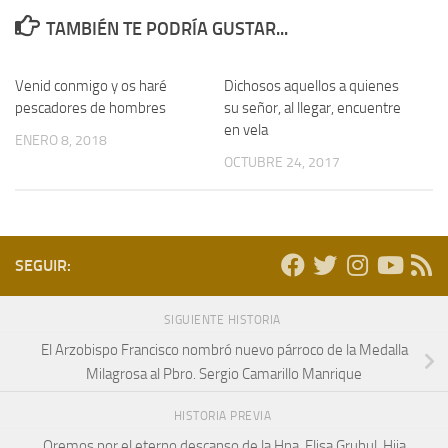
TAMBIÉN TE PODRÍA GUSTAR...
Venid conmigo y os haré
Dichosos aquellos a quienes
pescadores de hombres
su señor, al llegar, encuentre
en vela
ENERO 8, 2018
OCTUBRE 24, 2017
SEGUIR:
SIGUIENTE HISTORIA
El Arzobispo Francisco nombró nuevo párroco de la Medalla
Milagrosa al Pbro. Sergio Camarillo Manrique
HISTORIA PREVIA
Oremos por el eterno descanso de la Hna. Elisa Gruhul, Hija