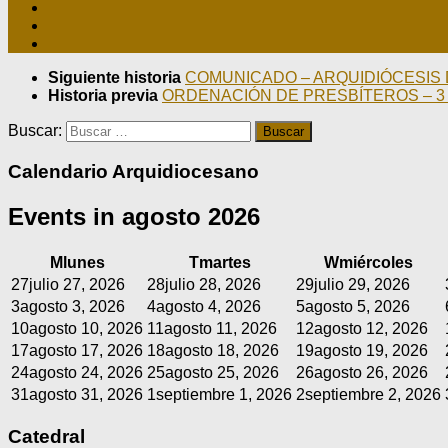
Siguiente historia
COMUNICADO – ARQUIDIÓCESIS 
Historia previa
ORDENACIÓN DE PRESBÍTEROS – 3 
Buscar:
Calendario Arquidiocesano
Events in agosto 2026
M
lunes
T
martes
W
miércoles
27
julio 27, 2026
28
julio 28, 2026
29
julio 29, 2026
3
agosto 3, 2026
4
agosto 4, 2026
5
agosto 5, 2026
10
agosto 10, 2026
11
agosto 11, 2026
12
agosto 12, 2026
17
agosto 17, 2026
18
agosto 18, 2026
19
agosto 19, 2026
24
agosto 24, 2026
25
agosto 25, 2026
26
agosto 26, 2026
31
agosto 31, 2026
1
septiembre 1, 2026
2
septiembre 2, 2026
Catedral