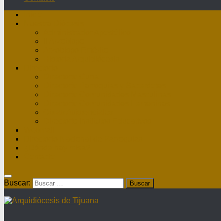
Inicio
Nuestra Diócesis
Administrador Apostólico
II Arzobispo
Arzobispo Emérito
Historia Arquidiócesis
Directorio
Directorio Curia
Directorio Parroquias y Sacerdotes
Directorio Comunidades Masculinas
Directorio Comunidades Femeninas
Obras Asistenciales
Directorio Institutos Educativos
Webmail
Directorio Nacional de Parroquias
¿Dónde hay misa?
Contacto
Buscar: