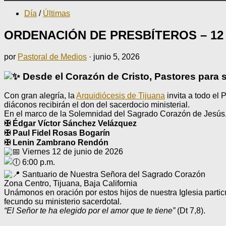
Día
/
Últimas
ORDENACIÓN DE PRESBÍTEROS – 12 
por
Pastoral de Medios
·
junio 5, 2026
Desde el Corazón de Cristo, Pastores para
Con gran alegría, la
Arquidiócesis de Tijuana
invita a todo el
diáconos recibirán el don del sacerdocio ministerial.
En el marco de la Solemnidad del Sagrado Corazón de Jesús,
✠ Édgar Víctor Sánchez Velázquez
✠ Paul Fidel Rosas Bogarín
✠ Lenin Zambrano Rendón
Viernes 12 de junio de 2026
6:00 p.m.
Santuario de Nuestra Señora del Sagrado Corazón
Zona Centro, Tijuana, Baja California
Unámonos en oración por estos hijos de nuestra Iglesia parti
fecundo su ministerio sacerdotal.
“El Señor te ha elegido por el amor que te tiene”
(Dt 7,8).