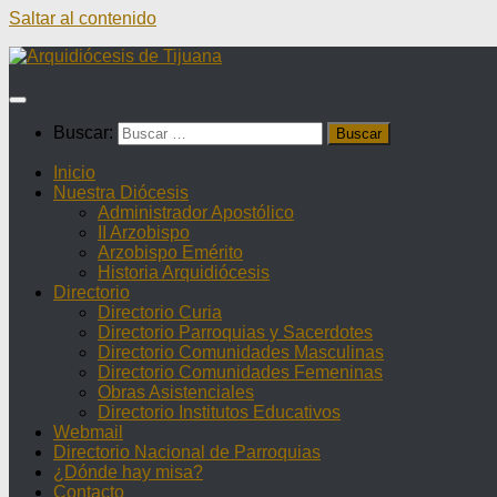
Saltar al contenido
Buscar:
Inicio
Nuestra Diócesis
Administrador Apostólico
II Arzobispo
Arzobispo Emérito
Historia Arquidiócesis
Directorio
Directorio Curia
Directorio Parroquias y Sacerdotes
Directorio Comunidades Masculinas
Directorio Comunidades Femeninas
Obras Asistenciales
Directorio Institutos Educativos
Webmail
Directorio Nacional de Parroquias
¿Dónde hay misa?
Contacto