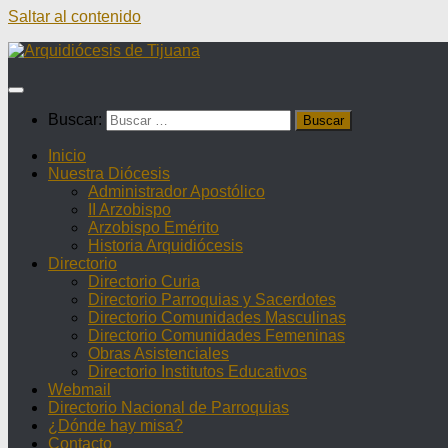
Saltar al contenido
Buscar:
Inicio
Nuestra Diócesis
Administrador Apostólico
II Arzobispo
Arzobispo Emérito
Historia Arquidiócesis
Directorio
Directorio Curia
Directorio Parroquias y Sacerdotes
Directorio Comunidades Masculinas
Directorio Comunidades Femeninas
Obras Asistenciales
Directorio Institutos Educativos
Webmail
Directorio Nacional de Parroquias
¿Dónde hay misa?
Contacto