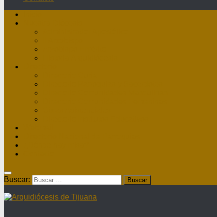
Inicio
Nuestra Diócesis
Administrador Apostólico
II Arzobispo
Arzobispo Emérito
Historia Arquidiócesis
Directorio
Directorio Curia
Directorio Parroquias y Sacerdotes
Directorio Comunidades Masculinas
Directorio Comunidades Femeninas
Obras Asistenciales
Directorio Institutos Educativos
Webmail
Directorio Nacional de Parroquias
¿Dónde hay misa?
Contacto
Buscar: