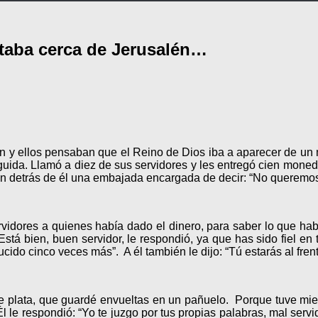
taba cerca de Jerusalén…
 y ellos pensaban que el Reino de Dios iba a aparecer de un m
 seguida. Llamó a diez de sus servidores y les entregó cien mone
n detrás de él una embajada encargada de decir: “No queremos 
 servidores a quienes había dado el dinero, para saber lo que ha
tá bien, buen servidor, le respondió, ya que has sido fiel en 
cido cinco veces más”. A él también le dijo: “Tú estarás al fren
 de plata, que guardé envueltas en un pañuelo. Porque tuve mie
le respondió: “Yo te juzgo por tus propias palabras, mal servi