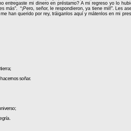
o entregaste mi dinero en préstamo? A mi regreso yo lo hubier
 más”. “¡Pero, señor, le respondieron, ya tiene mil!”. Les ase
me han querido por rey, tráiganlos aquí y mátenlos en mi pre
tierra;
a hacernos soñar.
universo;
egría.