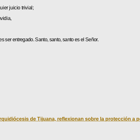
r juicio trivial;
vidia,
es ser entregado. Santo, santo, santo es el Señor.
rquidiócesis de Tijuana, reflexionan sobre la protección a