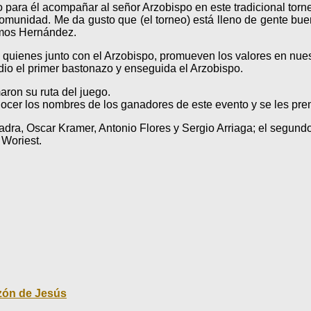
ara él acompañar al señor Arzobispo en este tradicional torne
comunidad. Me da gusto que (el torneo) está lleno de gente buen
amos Hernández.
uienes junto con el Arzobispo, promueven los valores en nue
dio el primer bastonazo y enseguida el Arzobispo.
on su ruta del juego.
nocer los nombres de los ganadores de este evento y se les pre
, Oscar Kramer, Antonio Flores y Sergio Arriaga; el segundo l
 Woriest.
azón de Jesús