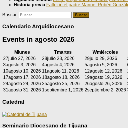
Historia previa
Falleció el padre Manuel Rubén Gonzál
Buscar:
Calendario Arquidiocesano
Events in agosto 2026
M
lunes
T
martes
W
miércoles
27
julio 27, 2026
28
julio 28, 2026
29
julio 29, 2026
3
agosto 3, 2026
4
agosto 4, 2026
5
agosto 5, 2026
10
agosto 10, 2026
11
agosto 11, 2026
12
agosto 12, 2026
17
agosto 17, 2026
18
agosto 18, 2026
19
agosto 19, 2026
24
agosto 24, 2026
25
agosto 25, 2026
26
agosto 26, 2026
31
agosto 31, 2026
1
septiembre 1, 2026
2
septiembre 2, 2026
Catedral
Seminario Diocesano de Tijuana