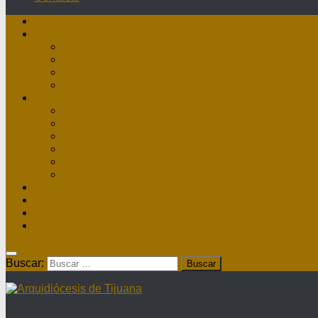
Inicio
Nuestra Diócesis
Administrador Apostólico
II Arzobispo
Arzobispo Emérito
Historia Arquidiócesis
Directorio
Directorio Curia
Directorio Parroquias y Sacerdotes
Directorio Comunidades Masculinas
Directorio Comunidades Femeninas
Obras Asistenciales
Directorio Institutos Educativos
Webmail
Directorio Nacional de Parroquias
¿Dónde hay misa?
Contacto
Buscar: