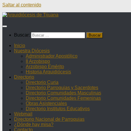
Saltar al contenido
Buscar:
Inicio
Nuestra Diócesis
Administrador Apostólico
II Arzobispo
Arzobispo Emérito
Historia Arquidiócesis
Directorio
Directorio Curia
Directorio Parroquias y Sacerdotes
Directorio Comunidades Masculinas
Directorio Comunidades Femeninas
Obras Asistenciales
Directorio Institutos Educativos
Webmail
Directorio Nacional de Parroquias
¿Dónde hay misa?
Contacto