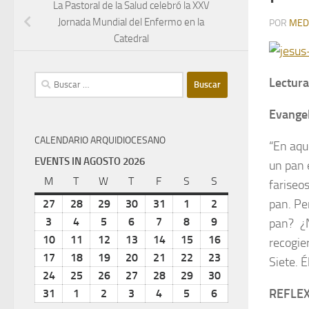
La Pastoral de la Salud celebró la XXV
Jornada Mundial del Enfermo en la
POR
MED
Catedral
Buscar:
Lectura
Evange
CALENDARIO ARQUIDIOCESANO
“En aque
EVENTS IN AGOSTO 2026
un pan e
M
lunes
T
martes
W
miércoles
T
jueves
F
viernes
S
sábado
S
domingo
fariseo
pan. Pe
27
julio
28
julio
29
julio
30
julio
31
julio
1
agosto
2
agosto
27,
28,
29,
30,
31,
1,
2,
3
agosto
4
agosto
5
agosto
6
agosto
7
agosto
8
agosto
9
agosto
pan? ¿
2026
2026
2026
2026
2026
2026
2026
3,
4,
5,
6,
7,
8,
9,
10
agosto
11
agosto
12
agosto
13
agosto
14
agosto
15
agosto
16
agosto
recogie
2026
2026
2026
2026
2026
2026
2026
10,
11,
12,
13,
14,
15,
16,
17
agosto
18
agosto
19
agosto
20
agosto
21
agosto
22
agosto
23
agosto
Siete. 
2026
2026
2026
2026
2026
2026
2026
17,
18,
19,
20,
21,
22,
23,
24
agosto
25
agosto
26
agosto
27
agosto
28
agosto
29
agosto
30
agosto
2026
2026
2026
2026
2026
2026
2026
24,
25,
26,
27,
28,
29,
30,
REFLE
31
agosto
1
septiembre
2
septiembre
3
septiembre
4
septiembre
5
septiembre
6
septiembre