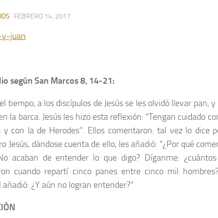
IOS
·
FEBRERO 14, 2017
lio según San Marcos
8, 14-21:
l tiempo, a los discípulos de Jesús se les olvidó llevar pan,
n la barca. Jesús les hizo esta reflexión: “Tengan cuidado co
s y con la de Herodes”. Ellos comentaron: tal vez lo dice
ro Jesús, dándose cuen­ta de ello, les añadió: “¿Por qué com
No acaban de entender lo que digo? Díganme: ¿cuántos
ron cuando repartí cinco panes entre cinco mil hombres?
Él añadió: ¿Y aún no logran entender?”
XIÓN