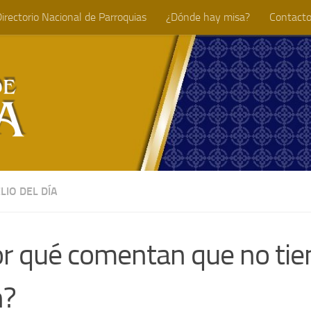
irectorio Nacional de Parroquias
¿Dónde hay misa?
Contact
LIO DEL DÍA
r qué comentan que no tie
n?