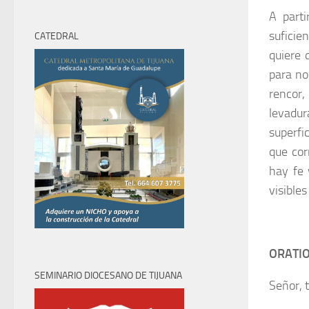
2026
2026
2026
2026
2026
2026
2026
31,
1,
2,
3,
4,
5,
6,
A parti
2026
2026
2026
2026
2026
2026
2026
suficie
CATEDRAL
quiere 
para no
rencor,
levadur
superfi
que cor
hay fe 
visible
ORATI
SEMINARIO DIOCESANO DE TIJUANA
Señor, 