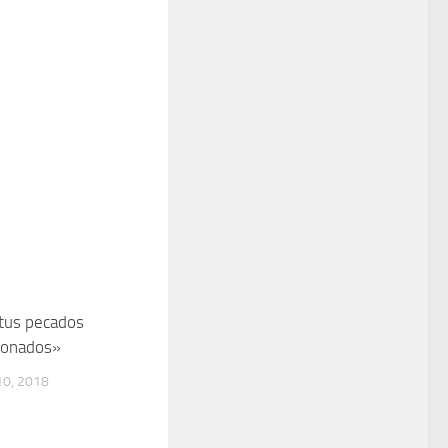
tus pecados
donados»
0, 2018