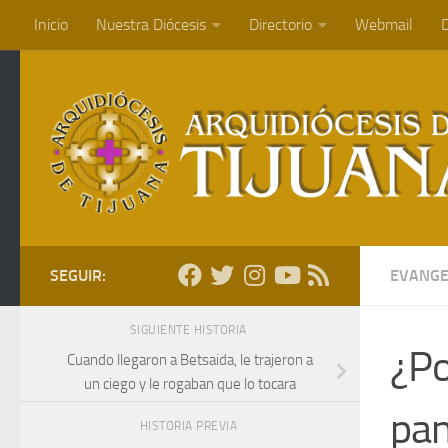
Inicio
Nuestra Diócesis
Directorio
Webmail
D
Saltar al contenido
SEGUIR:
EVANGE
SIGUIENTE HISTORIA
¿Po
Cuando llegaron a Betsaida, le trajeron a
un ciego y le rogaban que lo tocara
pa
HISTORIA PREVIA