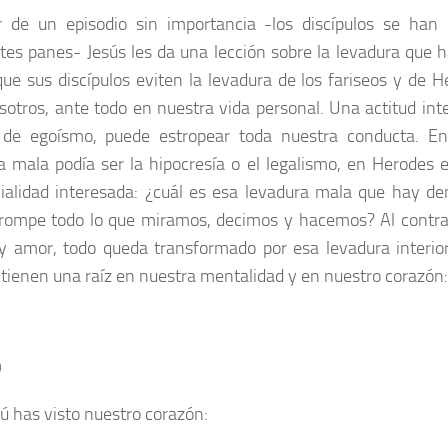
r de un episodio sin importancia -los discípulos se han 
ntes panes- Jesús les da una lección sobre la levadura que h
que sus discípulos eviten la levadura de los fariseos y de H
sotros, ante todo en nuestra vida personal. Una actitud inte
 de egoísmo, puede estropear toda nuestra conducta. En 
a mala podía ser la hipocresía o el legalismo, en Herodes e
cialidad interesada: ¿cuál es esa levadura mala que hay de
rompe todo lo que miramos, decimos y hacemos? Al contra
y amor, todo queda transformado por esa levadura interio
s tienen una raíz en nuestra mentalidad y en nuestro corazón:
O
tú has visto nuestro corazón: