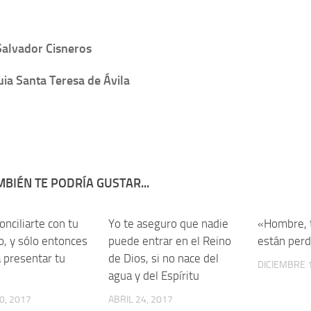
alvador Cisneros
ia Santa Teresa de Ávila
BIÉN TE PODRÍA GUSTAR...
onciliarte con tu
Yo te aseguro que nadie
«Hombre, 
, y sólo entonces
puede entrar en el Reino
están per
 presentar tu
de Dios, si no nace del
DICIEMBRE 1
agua y del Espíritu
0, 2017
ABRIL 24, 2017