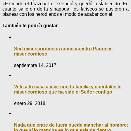
«Extiende el brazo.» Lo extendió y quedó restablecido. En
cuanto salieron de la sinagoga, los fariseos se pusieron a
planear con los herodianos el modo de acabar con él.
También te podría gustar...
Sed misericordiosos como vuestro Padre es
misericordioso
septiembre 14, 2017
Vete a tu casa a vivir con tu familia y cuéntales lo
misericordioso que ha sido el Señor contigo
enero 29, 2018
Nada que entre de fuera puede manchar al hombre;
lo que sí lo mancha es lo que sale de dentro