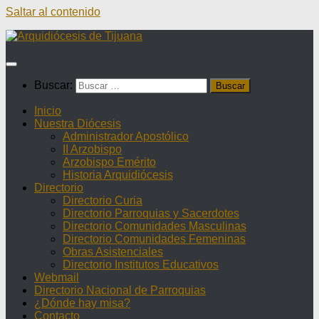
Saltar al contenido
Buscar:
Inicio
Nuestra Diócesis
Administrador Apostólico
II Arzobispo
Arzobispo Emérito
Historia Arquidiócesis
Directorio
Directorio Curia
Directorio Parroquias y Sacerdotes
Directorio Comunidades Masculinas
Directorio Comunidades Femeninas
Obras Asistenciales
Directorio Institutos Educativos
Webmail
Directorio Nacional de Parroquias
¿Dónde hay misa?
Contacto