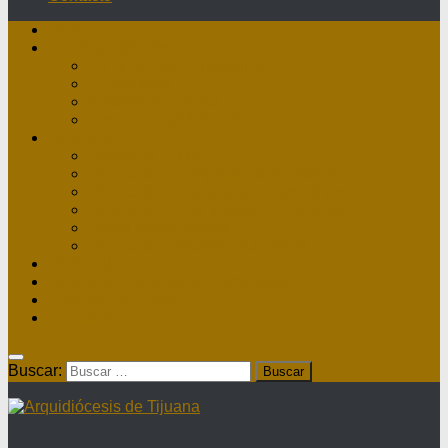
Inicio
Nuestra Diócesis
Administrador Apostólico
II Arzobispo
Arzobispo Emérito
Historia Arquidiócesis
Directorio
Directorio Curia
Directorio Parroquias y Sacerdotes
Directorio Comunidades Masculinas
Directorio Comunidades Femeninas
Obras Asistenciales
Directorio Institutos Educativos
Webmail
Directorio Nacional de Parroquias
¿Dónde hay misa?
Contacto
Buscar: