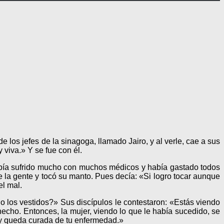
e los jefes de la sinagoga, llamado Jairo, y al verle, cae a sus
 viva.» Y se fue con él.
abía sufrido mucho con muchos médicos y había gastado todos
e la gente y tocó su manto. Pues decía: «Si logro tocar aunque
el mal.
do los vestidos?» Sus discípulos le contestaron: «Estás viendo
echo. Entonces, la mujer, viendo lo que le había sucedido, se
az y queda curada de tu enfermedad.»