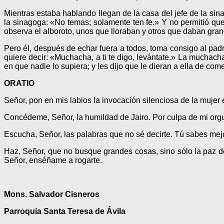
Mientras estaba hablando llegan de la casa del jefe de la sin
la sinagoga: «No temas; solamente ten fe.» Y no permitió qu
observa el alboroto, unos que lloraban y otros que daban grand
Pero él, después de echar fuera a todos, toma consigo al padr
quiere decir: «Muchacha, a ti te digo, levántate.» La muchacha
en que nadie lo supiera; y les dijo que le dieran a ella de come
ORATIO
Señor, pon en mis labios la invocación silenciosa de la mujer 
Concédeme, Señor, la humildad de Jairo. Por culpa de mi orgu
Escucha, Señor, las palabras que no sé decirte. Tú sa­bes mej
Haz, Señor, que no busque grandes cosas, sino sólo la paz de
Señor, enséñame a rogarte.
Mons. Salvador Cisneros
Parroquia Santa Teresa de Ávila