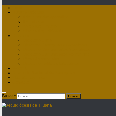
Inicio
Nuestra Diócesis
Administrador Apostólico
II Arzobispo
Arzobispo Emérito
Historia Arquidiócesis
Directorio
Directorio Curia
Directorio Parroquias y Sacerdotes
Directorio Comunidades Masculinas
Directorio Comunidades Femeninas
Obras Asistenciales
Directorio Institutos Educativos
Webmail
Directorio Nacional de Parroquias
¿Dónde hay misa?
Contacto
Buscar: