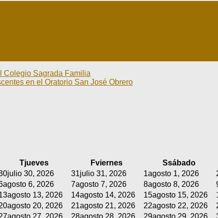
 el Colegio Sagrada Familia
scentes en el Oratorio San José Obrero
T
jueves
F
viernes
S
sábado
30
julio 30, 2026
31
julio 31, 2026
1
agosto 1, 2026
6
agosto 6, 2026
7
agosto 7, 2026
8
agosto 8, 2026
13
agosto 13, 2026
14
agosto 14, 2026
15
agosto 15, 2026
20
agosto 20, 2026
21
agosto 21, 2026
22
agosto 22, 2026
27
agosto 27, 2026
28
agosto 28, 2026
29
agosto 29, 2026