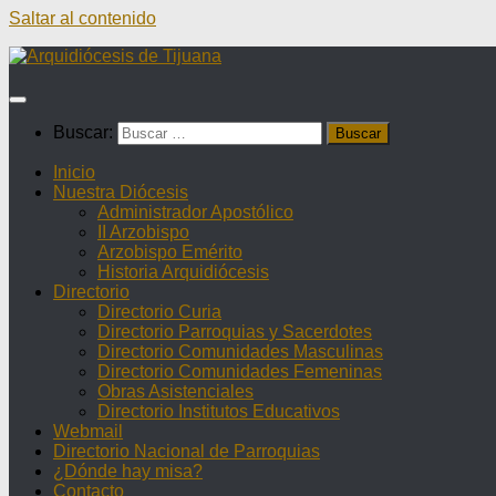
Saltar al contenido
Buscar:
Inicio
Nuestra Diócesis
Administrador Apostólico
II Arzobispo
Arzobispo Emérito
Historia Arquidiócesis
Directorio
Directorio Curia
Directorio Parroquias y Sacerdotes
Directorio Comunidades Masculinas
Directorio Comunidades Femeninas
Obras Asistenciales
Directorio Institutos Educativos
Webmail
Directorio Nacional de Parroquias
¿Dónde hay misa?
Contacto