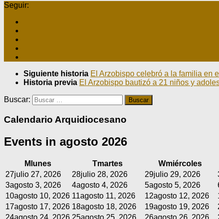
Seguir:
Siguiente historia
El Arzobispo celebró a la familia en
Historia previa
El Arzobispo bautizó a 21 niños y adole
Buscar:
Calendario Arquidiocesano
Events in agosto 2026
M
lunes
T
martes
W
miércoles
27
julio 27, 2026
28
julio 28, 2026
29
julio 29, 2026
3
agosto 3, 2026
4
agosto 4, 2026
5
agosto 5, 2026
10
agosto 10, 2026
11
agosto 11, 2026
12
agosto 12, 2026
17
agosto 17, 2026
18
agosto 18, 2026
19
agosto 19, 2026
24
agosto 24, 2026
25
agosto 25, 2026
26
agosto 26, 2026