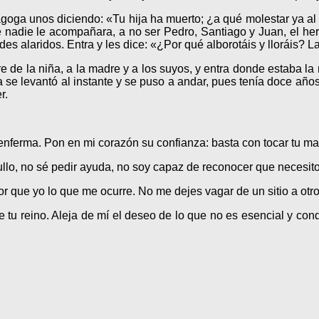
agoga unos diciendo: «Tu hija ha muerto; ¿a qué molestar ya al
e nadie le acompañara, a no ser Pedro, Santiago y Juan, el her
es alaridos. Entra y les dice: «¿Por qué alborotáis y lloráis? L
e de la niña, a la madre y a los suyos, y entra donde estaba la 
 se levantó al instante y se puso a andar, pues tenía doce años
r.
enferma. Pon en mi corazón su confianza: bas­ta con tocar tu ma
llo, no sé pedir ayuda, no soy capaz de reco­nocer que necesit
or que yo lo que me ocurre. No me dejes vagar de un sitio a otr
 tu reino. Aleja de mí el deseo de lo que no es esencial y cond