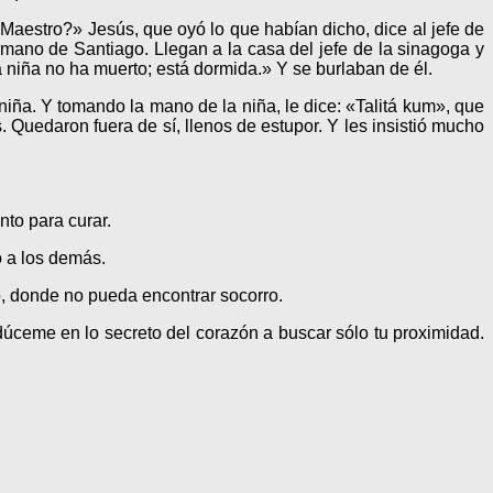
 Maestro?» Jesús, que oyó lo que habían dicho, dice al jefe de
mano de Santiago. Llegan a la casa del jefe de la sinagoga y
a niña no ha muerto; está dormida.» Y se burlaban de él.
niña. Y tomando la mano de la niña, le dice: «Talitá kum», que
. Quedaron fuera de sí, llenos de estupor. Y les insistió mucho
nto para curar.
o a los demás.
o, donde no pueda encontrar socorro.
úceme en lo secreto del corazón a bus­car sólo tu proximidad.