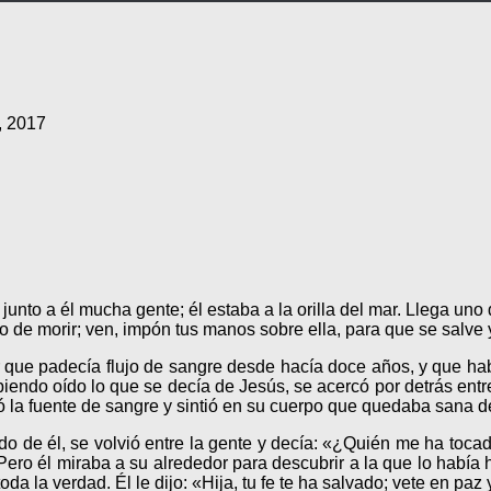
, 2017
junto a él mucha gente; él estaba a la orilla del mar. Llega uno d
nto de morir; ven, impón tus manos sobre ella, para que se salve y
er que padecía flujo de sangre desde hacía doce años, y que h
iendo oído lo que se decía de Jesús, se acercó por detrás entr
ó la fuente de sangre y sintió en su cuerpo que quedaba sana d
do de él, se volvió entre la gente y decía: «¿Quién me ha toca
ero él miraba a su alrededor para descubrir a la que lo había h
oda la verdad. Él le dijo: «Hija, tu fe te ha salvado; vete en p