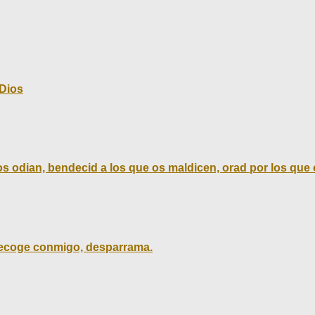
 Dios
s odian, bendecid a los que os maldicen, orad por los que o
 recoge conmigo, desparrama.