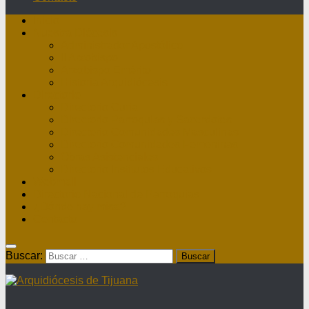
Inicio
Nuestra Diócesis
Administrador Apostólico
II Arzobispo
Arzobispo Emérito
Historia Arquidiócesis
Directorio
Directorio Curia
Directorio Parroquias y Sacerdotes
Directorio Comunidades Masculinas
Directorio Comunidades Femeninas
Obras Asistenciales
Directorio Institutos Educativos
Webmail
Directorio Nacional de Parroquias
¿Dónde hay misa?
Contacto
Buscar: