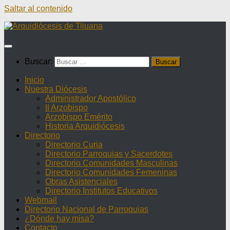
Saltar al contenido
Buscar:
Inicio
Nuestra Diócesis
Administrador Apostólico
II Arzobispo
Arzobispo Emérito
Historia Arquidiócesis
Directorio
Directorio Curia
Directorio Parroquias y Sacerdotes
Directorio Comunidades Masculinas
Directorio Comunidades Femeninas
Obras Asistenciales
Directorio Institutos Educativos
Webmail
Directorio Nacional de Parroquias
¿Dónde hay misa?
Contacto