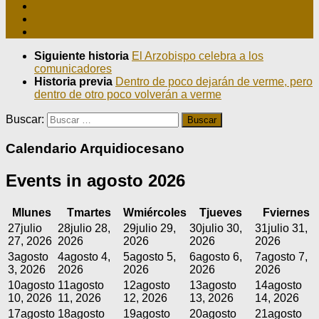
Siguiente historia
El Arzobispo celebra a los
comunicadores
Historia previa
Dentro de poco dejarán de verme, pero
dentro de otro poco volverán a verme
Buscar:
Calendario Arquidiocesano
Events in agosto 2026
M
lunes
T
martes
W
miércoles
T
jueves
F
viernes
27
julio
28
julio 28,
29
julio 29,
30
julio 30,
31
julio 31,
27, 2026
2026
2026
2026
2026
3
agosto
4
agosto 4,
5
agosto 5,
6
agosto 6,
7
agosto 7,
3, 2026
2026
2026
2026
2026
10
agosto
11
agosto
12
agosto
13
agosto
14
agosto
10, 2026
11, 2026
12, 2026
13, 2026
14, 2026
17
agosto
18
agosto
19
agosto
20
agosto
21
agosto