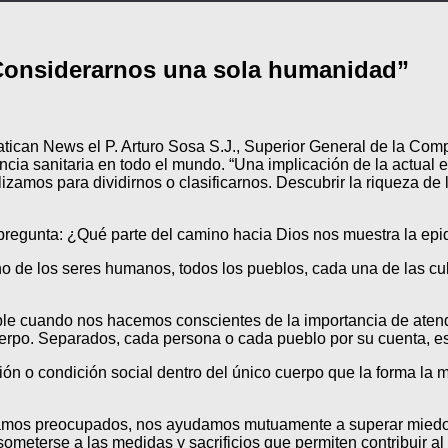
 “Considerarnos una sola humanidad”
ican News el P. Arturo Sosa S.J., Superior General de la Comp
ncia sanitaria en todo el mundo. “Una implicación de la actual
izamos para dividirnos o clasificarnos. Descubrir la riqueza de
a pregunta: ¿Qué parte del camino hacia Dios nos muestra la e
de los seres humanos, todos los pueblos, cada una de las cu
ble cuando nos hacemos conscientes de la importancia de aten
erpo. Separados, cada persona o cada pueblo por su cuenta, es
gión o condición social dentro del único cuerpo que la forma 
amos preocupados, nos ayudamos mutuamente a superar miedos
meterse a las medidas y sacrificios que permiten contribuir al 