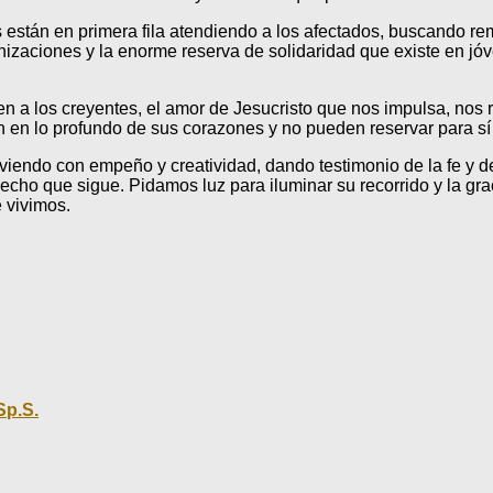
stán en primera fila atendiendo a los afectados, buscando reme
nizaciones y la enorme reserva de solidaridad que existe en jó
nen a los creyentes, el amor de Jesucristo que nos impulsa, nos
en en lo profundo de sus corazones y no pueden reservar para s
viendo con empeño y creatividad, dando testimonio de la fe y d
recho que sigue. Pidamos luz para iluminar su recorrido y la 
e vivimos.
Sp.S.