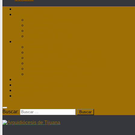
Inicio
Nuestra Diócesis
Administrador Apostólico
II Arzobispo
Arzobispo Emérito
Historia Arquidiócesis
Directorio
Directorio Curia
Directorio Parroquias y Sacerdotes
Directorio Comunidades Masculinas
Directorio Comunidades Femeninas
Obras Asistenciales
Directorio Institutos Educativos
Webmail
Directorio Nacional de Parroquias
¿Dónde hay misa?
Contacto
Buscar: