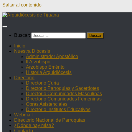
Saltar al contenido
Buscar:
Inicio
Nuestra Diócesis
Administrador Apostólico
II Arzobispo
Arzobispo Emérito
Historia Arquidiócesis
Directorio
Directorio Curia
Directorio Parroquias y Sacerdotes
Directorio Comunidades Masculinas
Directorio Comunidades Femeninas
Obras Asistenciales
Directorio Institutos Educativos
Webmail
Directorio Nacional de Parroquias
¿Dónde hay misa?
Contacto