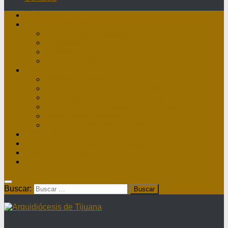
Inicio
Nuestra Diócesis
Administrador Apostólico
II Arzobispo
Arzobispo Emérito
Historia Arquidiócesis
Directorio
Directorio Curia
Directorio Parroquias y Sacerdotes
Directorio Comunidades Masculinas
Directorio Comunidades Femeninas
Obras Asistenciales
Directorio Institutos Educativos
Webmail
Directorio Nacional de Parroquias
¿Dónde hay misa?
Contacto
Buscar: