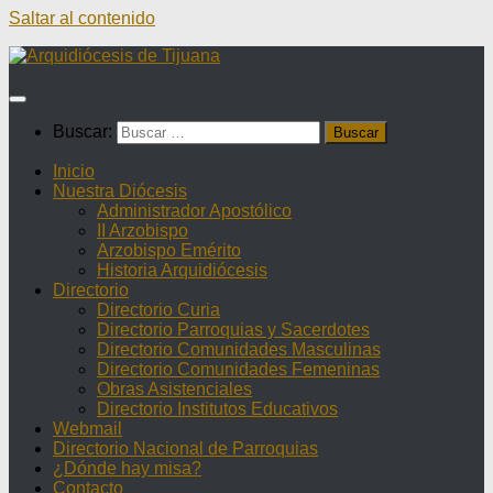
Saltar al contenido
Buscar:
Inicio
Nuestra Diócesis
Administrador Apostólico
II Arzobispo
Arzobispo Emérito
Historia Arquidiócesis
Directorio
Directorio Curia
Directorio Parroquias y Sacerdotes
Directorio Comunidades Masculinas
Directorio Comunidades Femeninas
Obras Asistenciales
Directorio Institutos Educativos
Webmail
Directorio Nacional de Parroquias
¿Dónde hay misa?
Contacto