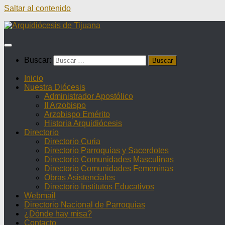
Saltar al contenido
Buscar:
Inicio
Nuestra Diócesis
Administrador Apostólico
II Arzobispo
Arzobispo Emérito
Historia Arquidiócesis
Directorio
Directorio Curia
Directorio Parroquias y Sacerdotes
Directorio Comunidades Masculinas
Directorio Comunidades Femeninas
Obras Asistenciales
Directorio Institutos Educativos
Webmail
Directorio Nacional de Parroquias
¿Dónde hay misa?
Contacto