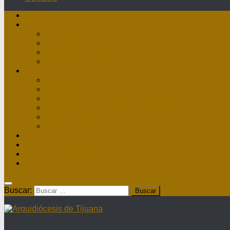
Inicio
Nuestra Diócesis
Administrador Apostólico
II Arzobispo
Arzobispo Emérito
Historia Arquidiócesis
Directorio
Directorio Curia
Directorio Parroquias y Sacerdotes
Directorio Comunidades Masculinas
Directorio Comunidades Femeninas
Obras Asistenciales
Directorio Institutos Educativos
Webmail
Directorio Nacional de Parroquias
¿Dónde hay misa?
Contacto
Buscar: