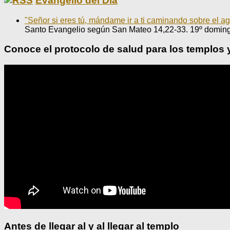
Evangelio del Día
"Señor si eres tú, mándame ir a ti caminando sobre el a
Santo Evangelio según San Mateo 14,22-33. 19º doming
Conoce el protocolo de salud para los templos 
Antes de llegar al y al llegar al templo