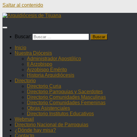
Saltar al contenido
Buscar:
Inicio
Nuestra Diócesis
Administrador Apostólico
II Arzobispo
Arzobispo Emérito
Historia Arquidiócesis
Directorio
Directorio Curia
Directorio Parroquias y Sacerdotes
Directorio Comunidades Masculinas
Directorio Comunidades Femeninas
Obras Asistenciales
Directorio Institutos Educativos
Webmail
Directorio Nacional de Parroquias
¿Dónde hay misa?
Contacto