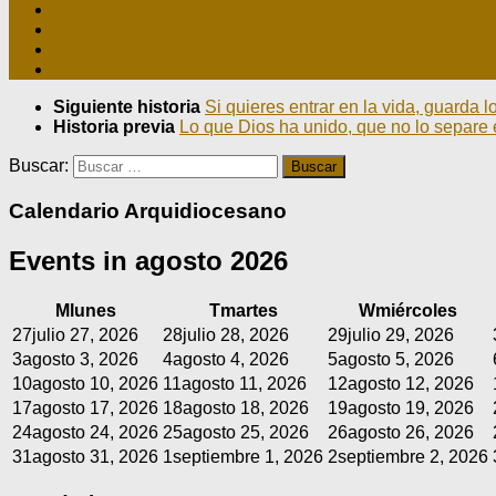
Siguiente historia
Si quieres entrar en la vida, guarda
Historia previa
Lo que Dios ha unido, que no lo separe
Buscar:
Calendario Arquidiocesano
Events in agosto 2026
M
lunes
T
martes
W
miércoles
27
julio 27, 2026
28
julio 28, 2026
29
julio 29, 2026
3
agosto 3, 2026
4
agosto 4, 2026
5
agosto 5, 2026
10
agosto 10, 2026
11
agosto 11, 2026
12
agosto 12, 2026
17
agosto 17, 2026
18
agosto 18, 2026
19
agosto 19, 2026
24
agosto 24, 2026
25
agosto 25, 2026
26
agosto 26, 2026
31
agosto 31, 2026
1
septiembre 1, 2026
2
septiembre 2, 2026