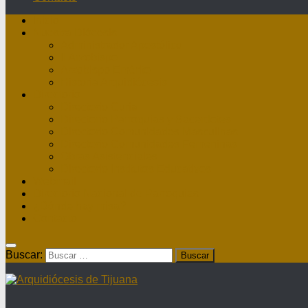
Inicio
Nuestra Diócesis
Administrador Apostólico
II Arzobispo
Arzobispo Emérito
Historia Arquidiócesis
Directorio
Directorio Curia
Directorio Parroquias y Sacerdotes
Directorio Comunidades Masculinas
Directorio Comunidades Femeninas
Obras Asistenciales
Directorio Institutos Educativos
Webmail
Directorio Nacional de Parroquias
¿Dónde hay misa?
Contacto
Buscar: