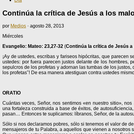
Día
Continúa la crítica de Jesús a los ma
por
Medios
·
agosto 28, 2013
Miércoles
Evangelio: Mateo: 23,27-32
(
Continúa la crítica de Jesús a
¡Ay de ustedes, escribas y fariseos hipócritas, que parecen
ustedes: por fuera parecen justos delante de los hombres, pe
sepulcros de los profetas y adornan las tumbas de los justos,
los profetas"! De esa manera atestiguan contra ustedes mismo
ORATIO
Cuántas veces, Señor, nos sentimos «en nuestro sitio», nos 
una fortaleza construida a base de éxitos, de autosuficienci
pasan… Entonces te suplicamos: líbranos, Señor, de la autosu
Sólo si nos declaramos pobres, sólo si tenemos el valor de d
mensajeros de tu Palabra, a aquellos que vienen a nosotros sin