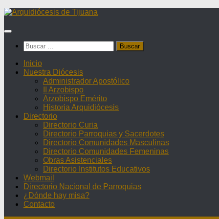
Saltar
al
contenido
Buscar:
Inicio
Nuestra Diócesis
Administrador Apostólico
II Arzobispo
Arzobispo Emérito
Historia Arquidiócesis
Directorio
Directorio Curia
Directorio Parroquias y Sacerdotes
Directorio Comunidades Masculinas
Directorio Comunidades Femeninas
Obras Asistenciales
Directorio Institutos Educativos
Webmail
Directorio Nacional de Parroquias
¿Dónde hay misa?
Contacto