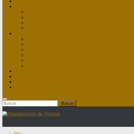
Inicio
Nuestra Diócesis
Administrador Apostólico
II Arzobispo
Arzobispo Emérito
Historia Arquidiócesis
Directorio
Directorio Curia
Directorio Parroquias y Sacerdotes
Directorio Comunidades Masculinas
Directorio Comunidades Femeninas
Obras Asistenciales
Directorio Institutos Educativos
Webmail
Directorio Nacional de Parroquias
¿Dónde hay misa?
Contacto
Buscar: