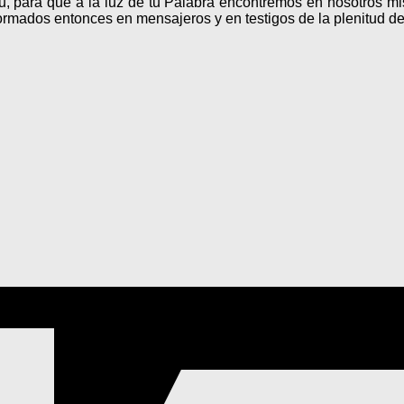
, para que a la luz de tu Palabra encontremos en nosotros mism
rmados entonces en mensajeros y en testigos de la plenitud de 