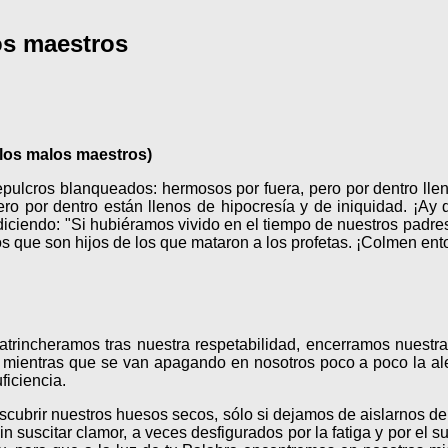
los maestros
 los malos maestros)
 sepulcros blanqueados: hermosos por fuera, pero por dentro l
ro por dentro están llenos de hipocresía y de iniquidad. ¡Ay d
 diciendo: "Si hubiéramos vivido en el tiempo de nuestros padr
s que son hijos de los que mataron a los profetas. ¡Colmen en
atrincheramos tras nuestra respetabilidad, encerramos nuestra
a, mientras que se van apagando en nosotros poco a poco la aleg
ficiencia.
escubrir nuestros huesos secos, sólo si dejamos de aislarnos d
 suscitar clamor, a veces desfigurados por la fatiga y por el suf