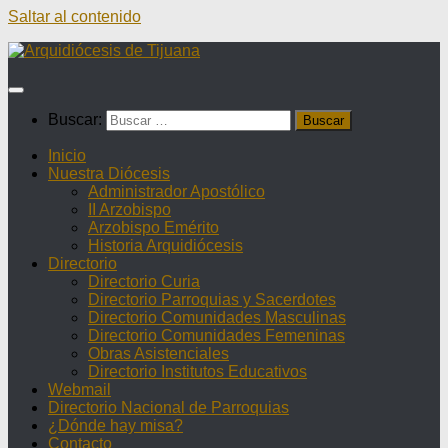
Saltar al contenido
Buscar:
Inicio
Nuestra Diócesis
Administrador Apostólico
II Arzobispo
Arzobispo Emérito
Historia Arquidiócesis
Directorio
Directorio Curia
Directorio Parroquias y Sacerdotes
Directorio Comunidades Masculinas
Directorio Comunidades Femeninas
Obras Asistenciales
Directorio Institutos Educativos
Webmail
Directorio Nacional de Parroquias
¿Dónde hay misa?
Contacto