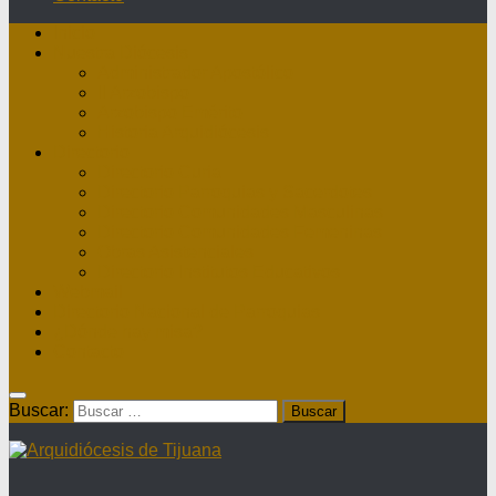
Inicio
Nuestra Diócesis
Administrador Apostólico
II Arzobispo
Arzobispo Emérito
Historia Arquidiócesis
Directorio
Directorio Curia
Directorio Parroquias y Sacerdotes
Directorio Comunidades Masculinas
Directorio Comunidades Femeninas
Obras Asistenciales
Directorio Institutos Educativos
Webmail
Directorio Nacional de Parroquias
¿Dónde hay misa?
Contacto
Buscar: