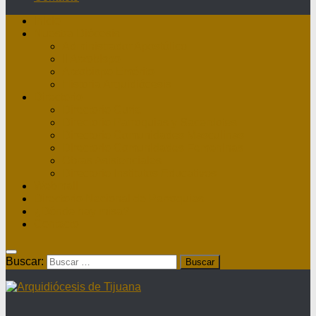
Inicio
Nuestra Diócesis
Administrador Apostólico
II Arzobispo
Arzobispo Emérito
Historia Arquidiócesis
Directorio
Directorio Curia
Directorio Parroquias y Sacerdotes
Directorio Comunidades Masculinas
Directorio Comunidades Femeninas
Obras Asistenciales
Directorio Institutos Educativos
Webmail
Directorio Nacional de Parroquias
¿Dónde hay misa?
Contacto
Buscar: