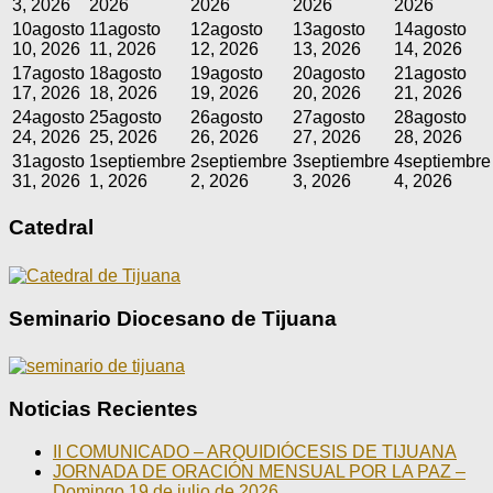
3, 2026
2026
2026
2026
2026
10
agosto
11
agosto
12
agosto
13
agosto
14
agosto
10, 2026
11, 2026
12, 2026
13, 2026
14, 2026
17
agosto
18
agosto
19
agosto
20
agosto
21
agosto
17, 2026
18, 2026
19, 2026
20, 2026
21, 2026
24
agosto
25
agosto
26
agosto
27
agosto
28
agosto
24, 2026
25, 2026
26, 2026
27, 2026
28, 2026
31
agosto
1
septiembre
2
septiembre
3
septiembre
4
septiembre
31, 2026
1, 2026
2, 2026
3, 2026
4, 2026
Catedral
Seminario Diocesano de Tijuana
Noticias Recientes
II COMUNICADO – ARQUIDIÓCESIS DE TIJUANA
JORNADA DE ORACIÓN MENSUAL POR LA PAZ –
Domingo 19 de julio de 2026