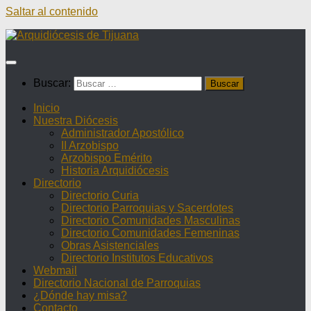
Saltar al contenido
Buscar:
Inicio
Nuestra Diócesis
Administrador Apostólico
II Arzobispo
Arzobispo Emérito
Historia Arquidiócesis
Directorio
Directorio Curia
Directorio Parroquias y Sacerdotes
Directorio Comunidades Masculinas
Directorio Comunidades Femeninas
Obras Asistenciales
Directorio Institutos Educativos
Webmail
Directorio Nacional de Parroquias
¿Dónde hay misa?
Contacto