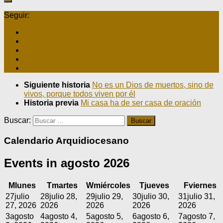
Seguir:
Siguiente historia
No es un Dios de muertos, sino de
vivos, porque todos viven por él
Historia previa
Mi casa ha de ser casa de oración
Buscar:
Calendario Arquidiocesano
Events in agosto 2026
M
lunes
T
martes
W
miércoles
T
jueves
F
viernes
27
julio
28
julio 28,
29
julio 29,
30
julio 30,
31
julio 31,
27, 2026
2026
2026
2026
2026
3
agosto
4
agosto 4,
5
agosto 5,
6
agosto 6,
7
agosto 7,