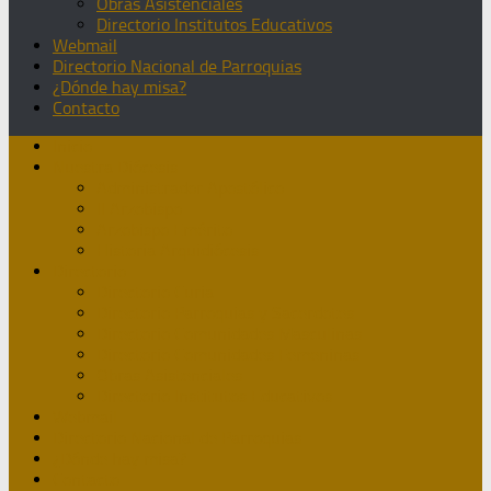
Obras Asistenciales
Directorio Institutos Educativos
Webmail
Directorio Nacional de Parroquias
¿Dónde hay misa?
Contacto
Inicio
Nuestra Diócesis
Administrador Apostólico
II Arzobispo
Arzobispo Emérito
Historia Arquidiócesis
Directorio
Directorio Curia
Directorio Parroquias y Sacerdotes
Directorio Comunidades Masculinas
Directorio Comunidades Femeninas
Obras Asistenciales
Directorio Institutos Educativos
Webmail
Directorio Nacional de Parroquias
¿Dónde hay misa?
Contacto