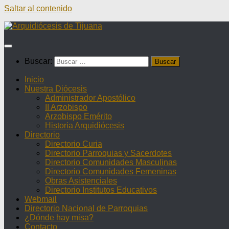
Saltar al contenido
Buscar:
Inicio
Nuestra Diócesis
Administrador Apostólico
II Arzobispo
Arzobispo Emérito
Historia Arquidiócesis
Directorio
Directorio Curia
Directorio Parroquias y Sacerdotes
Directorio Comunidades Masculinas
Directorio Comunidades Femeninas
Obras Asistenciales
Directorio Institutos Educativos
Webmail
Directorio Nacional de Parroquias
¿Dónde hay misa?
Contacto