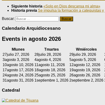
Siguiente historia
«Solo en Dios descansa mi alma»
Historia previa
Se impulsa la formación a catequistas y 
Buscar:
Calendario Arquidiocesano
Events in agosto 2026
M
lunes
T
martes
W
miércoles
27
julio 27, 2026
28
julio 28, 2026
29
julio 29, 2026
3
agosto 3, 2026
4
agosto 4, 2026
5
agosto 5, 2026
10
agosto 10, 2026
11
agosto 11, 2026
12
agosto 12, 2026
17
agosto 17, 2026
18
agosto 18, 2026
19
agosto 19, 2026
24
agosto 24, 2026
25
agosto 25, 2026
26
agosto 26, 2026
31
agosto 31, 2026
1
septiembre 1, 2026
2
septiembre 2, 2026
Catedral