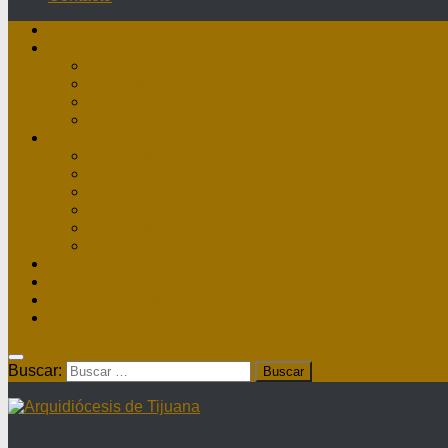
Inicio
Nuestra Diócesis
Administrador Apostólico
II Arzobispo
Arzobispo Emérito
Historia Arquidiócesis
Directorio
Directorio Curia
Directorio Parroquias y Sacerdotes
Directorio Comunidades Masculinas
Directorio Comunidades Femeninas
Obras Asistenciales
Directorio Institutos Educativos
Webmail
Directorio Nacional de Parroquias
¿Dónde hay misa?
Contacto
Buscar: