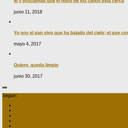
ld y proclamad que el reino de los cielos está cerca
junio 11, 2018
Yo soy el pan vivo que ha bajado del cielo; el que c
mayo 4, 2017
Quiero, queda limpio
junio 30, 2017
Seguir: