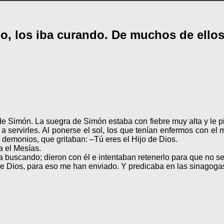
o, los iba curando. De muchos de ello
de Simón. La suegra de Simón estaba con fiebre muy alta y le pidi
 a servirles. Al ponerse el sol, los que tenían enfermos con el
 demonios, que gritaban: –Tú eres el Hijo de Dios.
a el Mesías.
ba buscando; dieron con él e intentaban retenerlo para que no se 
de Dios, para eso me han enviado. Y predicaba en las sinagoga