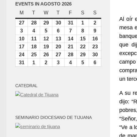
EVENTS IN AGOSTO 2026
M
lunes
T
martes
W
miércoles
T
jueves
F
viernes
S
sábado
S
domingo
Al oír 
27
julio
28
julio
29
julio
30
julio
31
julio
1
agosto
2
agosto
mesa e
27,
28,
29,
30,
31,
1,
2,
3
agosto
4
agosto
5
agosto
6
agosto
7
agosto
8
agosto
9
agosto
banque
2026
2026
2026
2026
2026
2026
2026
3,
4,
5,
6,
7,
8,
9,
10
agosto
11
agosto
12
agosto
13
agosto
14
agosto
15
agosto
16
agosto
que di
2026
2026
2026
2026
2026
2026
2026
10,
11,
12,
13,
14,
15,
16,
17
agosto
18
agosto
19
agosto
20
agosto
21
agosto
22
agosto
23
agosto
excepc
2026
2026
2026
2026
2026
2026
2026
17,
18,
19,
20,
21,
22,
23,
24
agosto
25
agosto
26
agosto
27
agosto
28
agosto
29
agosto
30
agosto
campo 
2026
2026
2026
2026
2026
2026
2026
24,
25,
26,
27,
28,
29,
30,
31
agosto
1
septiembre
2
septiembre
3
septiembre
4
septiembre
5
septiembre
6
septiembre
compra
2026
2026
2026
2026
2026
2026
2026
31,
1,
2,
3,
4,
5,
6,
2026
2026
2026
2026
2026
2026
2026
un terc
CATEDRAL
A su re
dijo: “
pobres,
SEMINARIO DIOCESANO DE TIJUANA
“Señor,
“Ve a l
de man