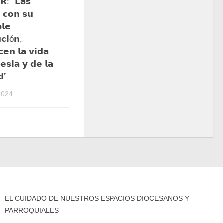
𝗥: “𝗟𝗮𝘀
 𝗰𝗼𝗻 𝘀𝘂
𝗹𝗲
𝗰𝗶ó𝗻,
𝗰𝗲𝗻 𝗹𝗮 𝘃𝗶𝗱𝗮
𝗲𝘀𝗶𝗮 𝘆 𝗱𝗲 𝗹𝗮
𝗱”
2024
EL CUIDADO DE NUESTROS ESPACIOS DIOCESANOS Y
PARROQUIALES