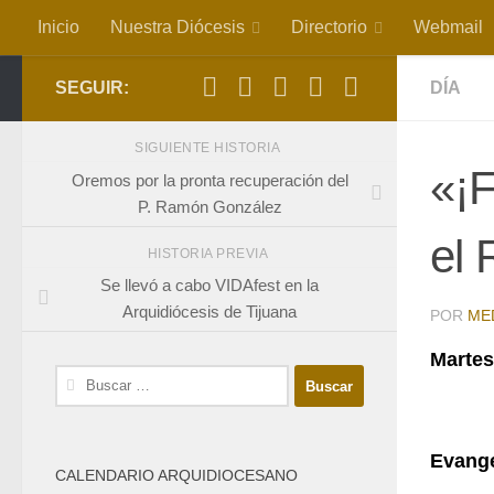
Inicio
Nuestra Diócesis
Directorio
Webmail
Saltar al contenido
SEGUIR:
DÍA
SIGUIENTE HISTORIA
«¡F
Oremos por la pronta recuperación del
P. Ramón González
el 
HISTORIA PREVIA
Se llevó a cabo VIDAfest en la
Arquidiócesis de Tijuana
POR
ME
Martes
Buscar:
Evange
CALENDARIO ARQUIDIOCESANO