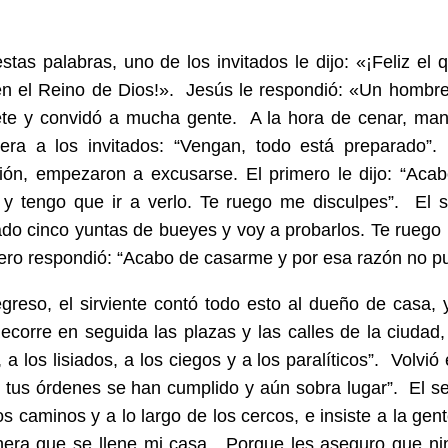
estas palabras, uno de los invitados le dijo: «¡Feliz el 
n el Reino de Dios!». Jesús le respondió: «Un hombre
te y convidó a mucha gente. A la hora de cenar, mand
jera a los invitados: “Vengan, todo está preparado”.
ión, empezaron a excusarse. El primero le dijo: “Aca
y tengo que ir a verlo. Te ruego me disculpes”. El s
do cinco yuntas de bueyes y voy a probarlos. Te ruego
ero respondió: “Acabo de casarme y por esa razón no pu
greso, el sirviente contó todo esto al dueño de casa, y 
Recorre en seguida las plazas y las calles de la ciudad,
 a los lisiados, a los ciegos y a los paralíticos”. Volvió e
 tus órdenes se han cumplido y aún sobra lugar”. El se
os caminos y a lo largo de los cercos, e insiste a la gen
era que se llene mi casa. Porque les aseguro que ni