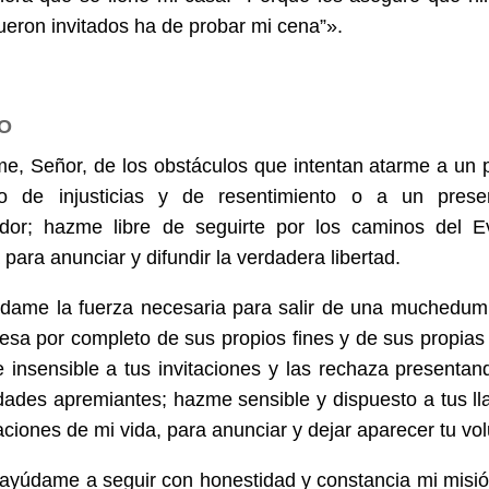
ueron invitados ha de probar mi cena”».
O
e, Señor, de los obstáculos que intentan atar­me a un 
o de injusticias y de resentimiento o a un pres
ador; hazme libre de seguirte por los caminos del E
a para anunciar y difundir la verdadera libertad.
 dame la fuerza necesaria para salir de una mu­chedu
esa por completo de sus propios fines y de sus propias
e insensible a tus invitaciones y las rechaza presen­t
dades apremiantes; hazme sensible y dispuesto a tus l
taciones de mi vida, para anunciar y dejar aparecer tu vo
 ayúdame a seguir con honestidad y constancia mi misi