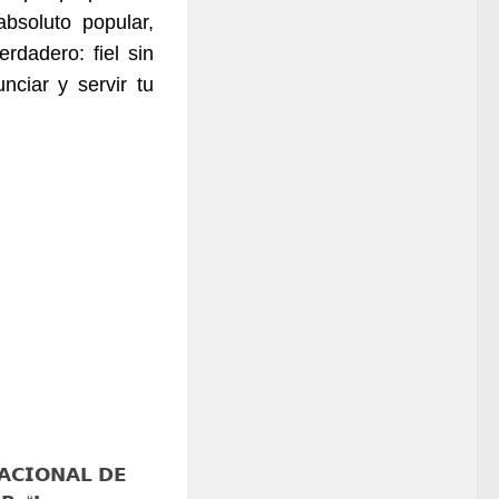
bsoluto popular,
da­dero: fiel sin
nciar y servir tu
𝗔𝗖𝗜𝗢𝗡𝗔𝗟 𝗗𝗘