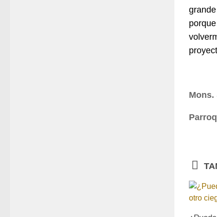
grande
porque 
volver
proyect
Mons. 
Parroq
TA