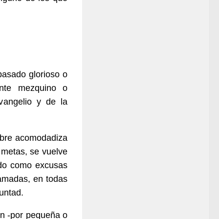
pasado glorioso o
ente mezquino o
vangelio y de la
mbre acomodadiza
 metas, se vuelve
ando como excusas
lamadas, en todas
luntad.
ón -por pequeña o