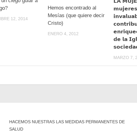
un ciego guiar a
𝗟𝗔 𝗠𝗨𝗝𝗘
Hemos encontrado al
ego?
𝗺𝘂𝗷𝗲𝗿𝗲
Mesías (que quiere decir
𝗶𝗻𝘃𝗮𝗹𝘂𝗮
BRE 12, 2014
Cristo)
𝗰𝗼𝗻𝘁𝗿𝗶𝗯
𝗲𝗻𝗿𝗶𝗾𝘂𝗲
ENERO 4, 2012
𝗱𝗲 𝗹𝗮 𝗜𝗴
𝘀𝗼𝗰𝗶𝗲𝗱𝗮
MARZO 7, 
HACEMOS NUESTRAS LAS MEDIDAS PERMANENTES DE
SALUD