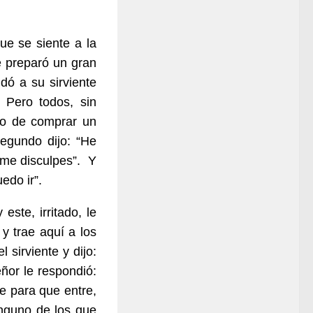
que se siente a la
 preparó un gran
ó a su sirviente
 Pero todos, sin
bo de comprar un
egundo dijo: “He
 me disculpes”. Y
edo ir”.
este, irritado, le
 y trae aquí a los
l sirviente y dijo:
ñor le respondió:
te para que entre,
nguno de los que