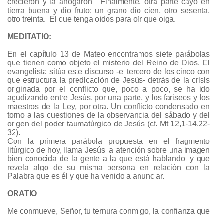
crecieron y la ahogaron. Finalmente, otra parte cayó en
tierra buena y dio fruto: un grano dio cien, otro sesenta,
otro treinta. El que tenga oídos para oír que oiga.
MEDITATIO:
En el capítulo 13 de Mateo encontramos siete parábolas
que tienen como objeto el misterio del Reino de Dios. El
evangelista sitúa este discurso -el tercero de los cinco con
que estructura la predicación de Jesús- detrás de la crisis
originada por el conflicto que, poco a poco, se ha ido
agudizando entre Jesús, por una parte, y los fariseos y los
maestros de la Ley, por otra. Un conflicto condensado en
torno a las cuestiones de la observancia del sábado y del
origen del poder taumatúrgico de Jesús (cf. Mt 12,1-14.22-
32).
Con la primera parábola propuesta en el fragmento
litúrgico de hoy, llama Jesús la atención sobre una imagen
bien conocida de la gente a la que está hablando, y que
revela algo de su misma persona en relación con la
Palabra que es él y que ha venido a anunciar.
ORATIO
Me conmueve, Señor, tu ternura conmigo, la confianza que