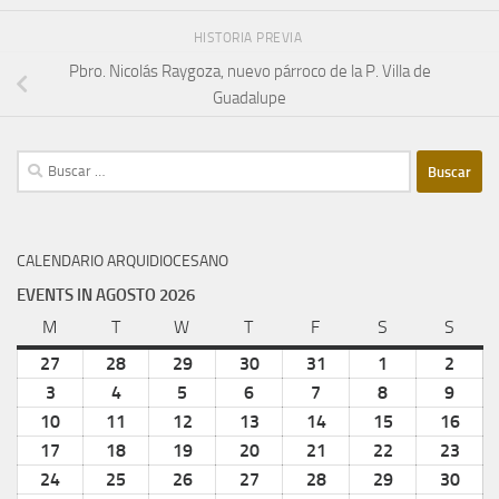
HISTORIA PREVIA
Pbro. Nicolás Raygoza, nuevo párroco de la P. Villa de
Guadalupe
Buscar:
CALENDARIO ARQUIDIOCESANO
EVENTS IN AGOSTO 2026
M
lunes
T
martes
W
miércoles
T
jueves
F
viernes
S
sábado
S
domi
27
julio
28
julio
29
julio
30
julio
31
julio
1
agosto
2
agost
27,
28,
29,
30,
31,
1,
2,
3
agosto
4
agosto
5
agosto
6
agosto
7
agosto
8
agosto
9
agost
2026
2026
2026
2026
2026
2026
2026
3,
4,
5,
6,
7,
8,
9,
10
agosto
11
agosto
12
agosto
13
agosto
14
agosto
15
agosto
16
agos
2026
2026
2026
2026
2026
2026
2026
10,
11,
12,
13,
14,
15,
16,
17
agosto
18
agosto
19
agosto
20
agosto
21
agosto
22
agosto
23
agos
2026
2026
2026
2026
2026
2026
202
17,
18,
19,
20,
21,
22,
23,
24
agosto
25
agosto
26
agosto
27
agosto
28
agosto
29
agosto
30
agos