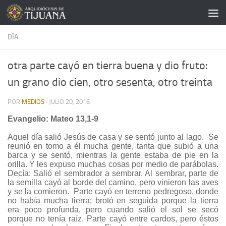
Saltar al contenido
DÍA
otra parte cayó en tierra buena y dio fruto:
un grano dio cien, otro sesenta, otro treinta
POR
MEDIOS
·
JULIO 20, 2016
Evangelio: Mateo 13,1-9
Aquel día salió Jesús de casa y se sentó junto al lago. Se
reunió en tomo a él mucha gente, tanta que subió a una
barca y se sentó, mientras la gente estaba de pie en la
orilla. Y les expuso muchas cosas por medio de parábolas.
Decía: Salió el sembrador a sembrar. Al sembrar, parte de
la semilla cayó al borde del camino, pero vinieron las aves
y se la comieron. Parte cayó en terreno pedregoso, donde
no había mucha tierra; brotó en seguida porque la tierra
era poco profunda, pero cuando salió el sol se secó
porque no tenía raíz. Parte cayó entre cardos, pero éstos