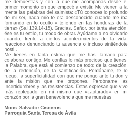
me demuestras y con la que me acompañas desde el
primer momento en que empecé a existir. Me vienen a la
mente las palabras del salmista: «Tú conoces lo profundo
de mi ser, nada mío te era desconocido cuando me iba
formando en lo oculto y tejiendo en las honduras de la
tierra» (Sal 139,14-15). Gracias, Señor, por tanta atención:
ése es tu estilo, tu modo de obrar. Ayúdame a no olvidarlo
cuando, frente a ciertos acontecimientos de la vida,
reacciono denunciando tu ausencia o incluso sintiéndote
hostil.
Me tienes en tanta estima que me has llamado para
colaborar contigo. Me confías lo más precioso que tienes,
la Palabra, que está al comienzo de todo: de la creación,
de la redención, de la santificación. Perdóname, te lo
ruego, la superficialidad con que me pongo ante tu don y
ante la misión que me propones. Perdóname las
incertidumbres y las resistencias. Estas expresan que vivo
más replegado en mí mismo que «capturado» en mi
corazón por la gran benevolencia que me muestras.
Mons. Salvador Cisneros
Parroquia Santa Teresa de Ávila