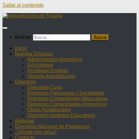
Saltar al contenido
Buscar:
Inicio
Nuestra Diócesis
Administrador Apostólico
II Arzobispo
Arzobispo Emérito
Historia Arquidiócesis
Directorio
Directorio Curia
Directorio Parroquias y Sacerdotes
Directorio Comunidades Masculinas
Directorio Comunidades Femeninas
Obras Asistenciales
Directorio Institutos Educativos
Webmail
Directorio Nacional de Parroquias
¿Dónde hay misa?
Contacto