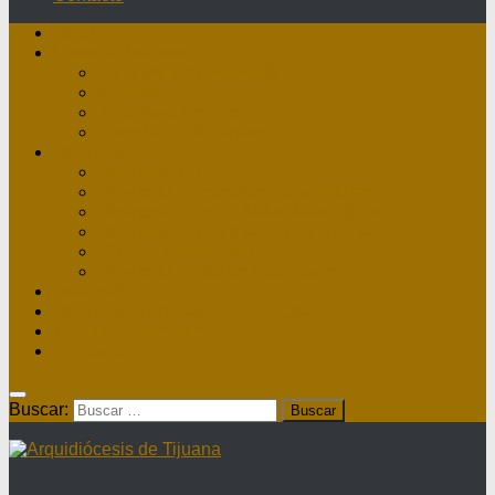
Inicio
Nuestra Diócesis
Administrador Apostólico
II Arzobispo
Arzobispo Emérito
Historia Arquidiócesis
Directorio
Directorio Curia
Directorio Parroquias y Sacerdotes
Directorio Comunidades Masculinas
Directorio Comunidades Femeninas
Obras Asistenciales
Directorio Institutos Educativos
Webmail
Directorio Nacional de Parroquias
¿Dónde hay misa?
Contacto
Buscar: