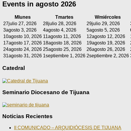
Events in agosto 2026
M
lunes
T
martes
W
miércoles
27
julio 27, 2026
28
julio 28, 2026
29
julio 29, 2026
3
agosto 3, 2026
4
agosto 4, 2026
5
agosto 5, 2026
10
agosto 10, 2026
11
agosto 11, 2026
12
agosto 12, 2026
17
agosto 17, 2026
18
agosto 18, 2026
19
agosto 19, 2026
24
agosto 24, 2026
25
agosto 25, 2026
26
agosto 26, 2026
31
agosto 31, 2026
1
septiembre 1, 2026
2
septiembre 2, 2026
Catedral
Seminario Diocesano de Tijuana
Noticias Recientes
II COMUNICADO – ARQUIDIÓCESIS DE TIJUANA