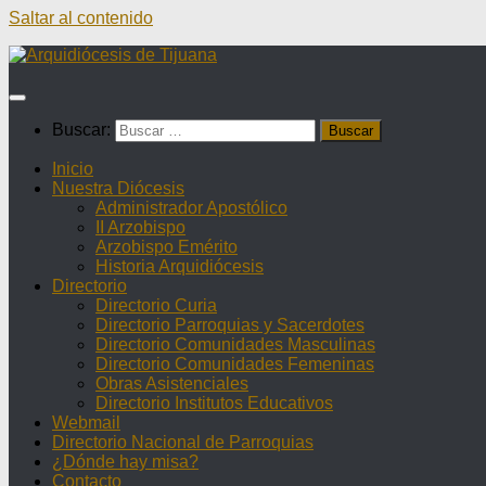
Saltar al contenido
Buscar:
Inicio
Nuestra Diócesis
Administrador Apostólico
II Arzobispo
Arzobispo Emérito
Historia Arquidiócesis
Directorio
Directorio Curia
Directorio Parroquias y Sacerdotes
Directorio Comunidades Masculinas
Directorio Comunidades Femeninas
Obras Asistenciales
Directorio Institutos Educativos
Webmail
Directorio Nacional de Parroquias
¿Dónde hay misa?
Contacto