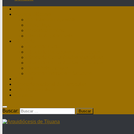
Inicio
Nuestra Diócesis
Administrador Apostólico
II Arzobispo
Arzobispo Emérito
Historia Arquidiócesis
Directorio
Directorio Curia
Directorio Parroquias y Sacerdotes
Directorio Comunidades Masculinas
Directorio Comunidades Femeninas
Obras Asistenciales
Directorio Institutos Educativos
Webmail
Directorio Nacional de Parroquias
¿Dónde hay misa?
Contacto
Buscar: