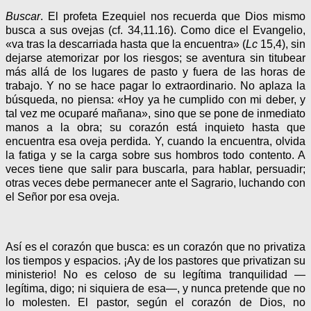
Buscar
. El profeta Ezequiel nos recuerda que Dios mismo
busca a sus ovejas (cf. 34,11.16). Como dice el Evangelio,
«va tras la descarriada hasta que la encuentra» (
Lc
15,4), sin
dejarse atemorizar por los riesgos; se aventura sin titubear
más allá de los lugares de pasto y fuera de las horas de
trabajo. Y no se hace pagar lo extraordinario. No aplaza la
búsqueda, no piensa: «Hoy ya he cumplido con mi deber, y
tal vez me ocuparé mañana», sino que se pone de inmediato
manos a la obra; su corazón está inquieto hasta que
encuentra esa oveja perdida. Y, cuando la encuentra, olvida
la fatiga y se la carga sobre sus hombros todo contento. A
veces tiene que salir para buscarla, para hablar, persuadir;
otras veces debe permanecer ante el Sagrario, luchando con
el Señor por esa oveja.
Así es el corazón que busca: es un corazón que no privatiza
los tiempos y espacios. ¡Ay de los pastores que privatizan su
ministerio! No es celoso de su legítima tranquilidad —
legítima, digo; ni siquiera de esa—, y nunca pretende que no
lo molesten. El pastor, según el corazón de Dios, no