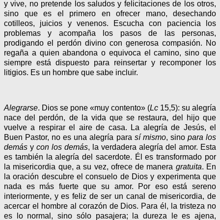
y vive, no pretende los saludos y felicitaciones de los otros,
sino que es el primero en ofrecer mano, desechando
cotilleos, juicios y venenos. Escucha con paciencia los
problemas y acompaña los pasos de las personas,
prodigando el perdón divino con generosa compasión. No
regaña a quien abandona o equivoca el camino, sino que
siempre está dispuesto para reinsertar y recomponer los
litigios. Es un hombre que sabe incluir.
Alegrarse
. Dios se pone «muy contento» (
Lc
15,5): su alegría
nace del perdón, de la vida que se restaura, del hijo que
vuelve a respirar el aire de casa. La alegría de Jesús, el
Buen Pastor, no es una alegría para
sí mismo
, sino
para los
demás
y
con los demás
, la verdadera alegría del amor. Esta
es también la alegría del sacerdote. Él es transformado por
la misericordia que, a su vez, ofrece de manera
gratuita
. En
la oración descubre el consuelo de Dios y experimenta que
nada es más fuerte que su amor. Por eso está sereno
interiormente, y es feliz de ser un canal de misericordia, de
acercar el hombre al corazón de Dios. Para él, la tristeza no
es lo normal, sino sólo pasajera; la dureza le es ajena,