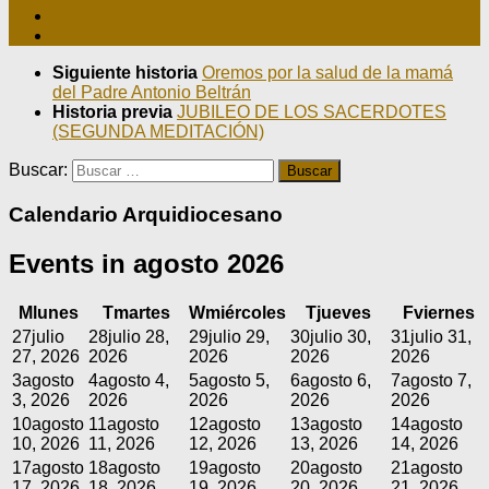
Siguiente historia
Oremos por la salud de la mamá
del Padre Antonio Beltrán
Historia previa
JUBILEO DE LOS SACERDOTES
(SEGUNDA MEDITACIÓN)
Buscar:
Calendario Arquidiocesano
Events in agosto 2026
M
lunes
T
martes
W
miércoles
T
jueves
F
viernes
27
julio
28
julio 28,
29
julio 29,
30
julio 30,
31
julio 31,
27, 2026
2026
2026
2026
2026
3
agosto
4
agosto 4,
5
agosto 5,
6
agosto 6,
7
agosto 7,
3, 2026
2026
2026
2026
2026
10
agosto
11
agosto
12
agosto
13
agosto
14
agosto
10, 2026
11, 2026
12, 2026
13, 2026
14, 2026
17
agosto
18
agosto
19
agosto
20
agosto
21
agosto
17, 2026
18, 2026
19, 2026
20, 2026
21, 2026