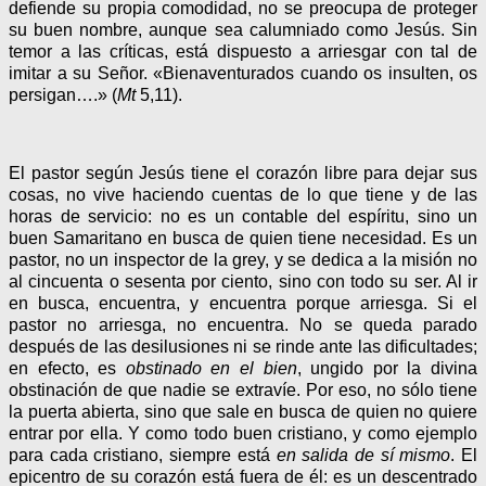
defiende su propia comodidad, no se preocupa de proteger
su buen nombre, aunque sea calumniado como Jesús. Sin
temor a las críticas, está dispuesto a arriesgar con tal de
imitar a su Señor. «Bienaventurados cuando os insulten, os
persigan….» (
Mt
5,11).
El pastor según Jesús tiene el corazón libre para dejar sus
cosas, no vive haciendo cuentas de lo que tiene y de las
horas de servicio: no es un contable del espíritu, sino un
buen Samaritano en busca de quien tiene necesidad. Es un
pastor, no un inspector de la grey, y se dedica a la misión no
al cincuenta o sesenta por ciento, sino con todo su ser. Al ir
en busca, encuentra, y encuentra porque arriesga. Si el
pastor no arriesga, no encuentra. No se queda parado
después de las desilusiones ni se rinde ante las dificultades;
en efecto, es
obstinado en el bien
, ungido por la divina
obstinación de que nadie se extravíe. Por eso, no sólo tiene
la puerta abierta, sino que sale en busca de quien no quiere
entrar por ella. Y como todo buen cristiano, y como ejemplo
para cada cristiano, siempre está
en salida de sí mismo
. El
epicentro de su corazón está fuera de él: es un descentrado