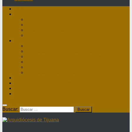
Inicio
Nuestra Diócesis
Administrador Apostólico
II Arzobispo
Arzobispo Emérito
Historia Arquidiócesis
Directorio
Directorio Curia
Directorio Parroquias y Sacerdotes
Directorio Comunidades Masculinas
Directorio Comunidades Femeninas
Obras Asistenciales
Directorio Institutos Educativos
Webmail
Directorio Nacional de Parroquias
¿Dónde hay misa?
Contacto
Buscar: