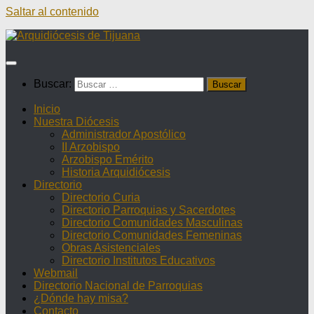
Saltar al contenido
Buscar:
Inicio
Nuestra Diócesis
Administrador Apostólico
II Arzobispo
Arzobispo Emérito
Historia Arquidiócesis
Directorio
Directorio Curia
Directorio Parroquias y Sacerdotes
Directorio Comunidades Masculinas
Directorio Comunidades Femeninas
Obras Asistenciales
Directorio Institutos Educativos
Webmail
Directorio Nacional de Parroquias
¿Dónde hay misa?
Contacto