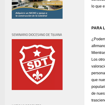
lo que 
PARA 
SEMINARIO DIOCESANO DE TIJUANA
¿Podemo
afirman
Mientra
Los otro
valorac
persona
que nues
popular
de nues
trascie