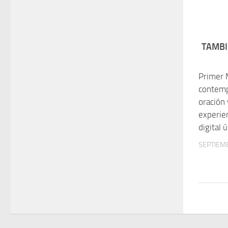
TAMBI
Primer
contemp
oración 
experie
digital 
SEPTIEMB