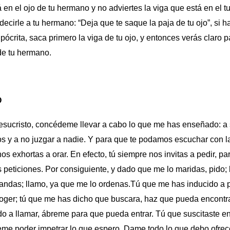
 en el ojo de tu hermano y no adviertes la viga que está en el
ecirle a tu hermano: “Deja que te saque la paja de tu ojo”, si h
pócrita, saca primero la viga de tu ojo, y entonces verás claro p
 de tu hermano.
O
esucristo, concédeme llevar a cabo lo que me has enseñado: a 
os y a no juzgar a nadie. Y para que te podamos escuchar con l
nos exhortas a orar. En efecto, tú siempre nos invitas a pedir, p
 peticiones. Por consiguiente, y dado que me lo maridas, pido;
andas; llamo, ya que me lo ordenas.
Tú que me has inducido a p
oger; tú que me has dicho que buscara, haz que pueda encontra
o a llamar, ábreme para que pueda entrar. Tú que suscitaste en
me poder impetrar lo que espero. Dame todo lo que debo ofrece