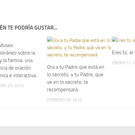
ÉN TE PODRÍA GUSTAR...
 Museo
Eres tú: el
oráneo sobre la
y la familia: una
ENERO 11, 
Ora a tu Padre que está en
ncia de oración
lo secreto; y tu Padre, que
única e interactiva
ve en lo secreto, te
RE 20, 2019
recompensará
FEBRERO 18, 2015