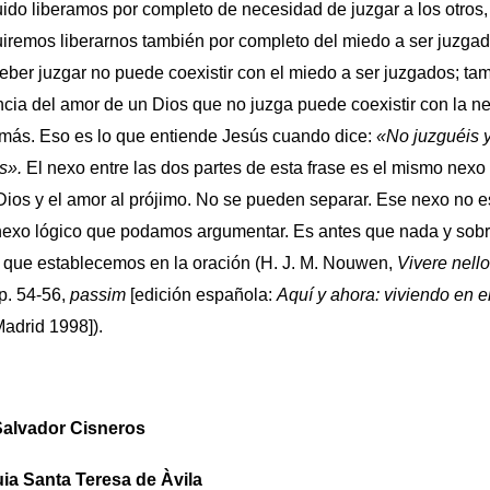
ido liberamos por completo de necesidad de juzgar a los otros
iremos liberarnos también por completo del miedo a ser juzgad
eber juzgar no puede coexistir con el miedo a ser juzgados; ta
ncia del amor de un Dios que no juzga puede coexistir con la n
emás. Eso es lo que entiende Jesús cuando dice:
«No juzguéis y
s».
El nexo entre las dos partes de esta frase es el mismo nexo 
Dios y el amor al prójimo. No se pueden separar. Ese nexo no e
nexo lógico que podamos argumentar. Es antes que nada y sobr
 que establecemos en la oración (H. J. M. Nouwen,
Vivere nello 
p. 54-56,
passim
[edición española:
Aquí y ahora: viviendo en el
adrid 1998]).
Salvador Cisneros
ia Santa Teresa de Àvila