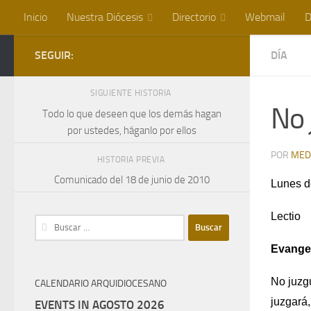
Inicio
Nuestra Diócesis
Directorio
Webmail
D
Saltar al contenido
SEGUIR:
DÍA
SIGUIENTE HISTORIA
No 
Todo lo que deseen que los demás hagan
por ustedes, háganlo por ellos
POR
MED
HISTORIA PREVIA
Comunicado del 18 de junio de 2010
Lunes d
Lectio
Buscar:
Evangel
No juzgu
CALENDARIO ARQUIDIOCESANO
juzgará,
EVENTS IN AGOSTO 2026