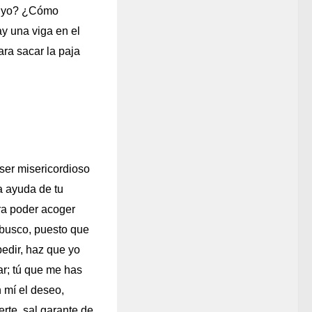
 tuyo? ¿Cómo
ay una viga en el
ara sacar la paja
ser misericordioso
a ayuda de tu
ara poder acoger
 busco, puesto que
edir, haz que yo
r; tú que me has
 mí el deseo,
rte, sal garante de