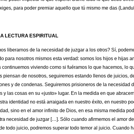
exiges, para poder premiar aquello que tú mismo me das (Landul
LA LECTURA ESPIRITUAL
s liberarnos de la necesidad de juzgar a los otros? Sí, podem
do para nosotros mismos esta verdad: somos los hijos e hijas 
s continuemos viviendo como si fuéramos lo que hacemos, lo qu
s piensan de nosotros, seguiremos estando llenos de juicios, d
iones y de condenas. Seguiremos prisioneros de la necesidad d
s y las cosas en su «justo» lugar. En la medida en que abrace
tra identidad no está arraigada en nuestro éxito, en nuestro po
idad, sino en el amor infinito de Dios, en esa misma medida p
tra necesidad de juzgar […]. Sólo cuando afirmemos el amor de
nde todo juicio, podremos superar todo temor al juicio. Cuando