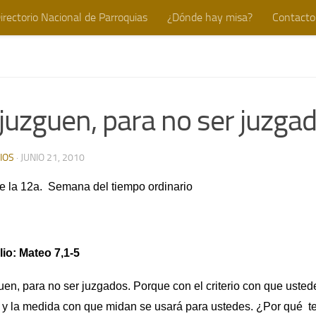
irectorio Nacional de Parroquias
¿Dónde hay misa?
Contacto
juzguen, para no ser juzga
IOS
·
JUNIO 21, 2010
e la 12a. Semana del tiempo ordinario
io: Mateo 7,1-5
en, para no ser juzgados. Porque con el criterio con que usted
 y la medida con que midan se usará para ustedes. ¿Por qué te 