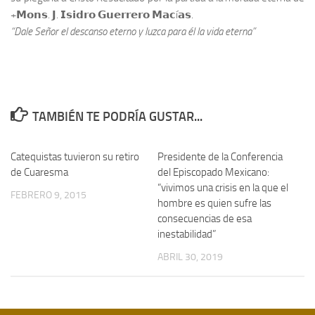
+𝗠𝗼𝗻𝘀. 𝗝. 𝗜𝘀𝗶𝗱𝗿𝗼 𝗚𝘂𝗲𝗿𝗿𝗲𝗿𝗼 𝗠𝗮𝗰í𝗮𝘀.
“Dale Señor el descanso eterno y luzca para él la vida eterna”
TAMBIÉN TE PODRÍA GUSTAR...
Catequistas tuvieron su retiro
Presidente de la Conferencia
de Cuaresma
del Episcopado Mexicano:
“vivimos una crisis en la que el
FEBRERO 9, 2015
hombre es quien sufre las
consecuencias de esa
inestabilidad”
ABRIL 30, 2019