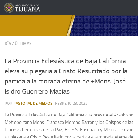
Saltar al contenido
DÍA
/
ÚLTIMAS
La Provincia Eclesiástica de Baja California
eleva su plegaria a Cristo Resucitado por la
partida a la morada eterna de +Mons. José
Isidro Guerrero Macías
POR
PASTORAL DE MEDIOS
·
FEBRERO 23, 2022
La Provincia Eclesiástica de Baja California que preside el Arzobispo
Metropolitano
Mons. Francisco Moreno Barrón
y los Obispos de las
Diócesis hermanas de La Paz, B.C.S.S, Ensenada y Mexicali elevan
su plegaria a Cristo Resucitado por la partida a la morada eterna de