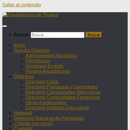
Saltar al contenido
Buscar:
Inicio
Nuestra Diócesis
Administrador Apostólico
II Arzobispo
Arzobispo Emérito
Historia Arquidiócesis
Directorio
Directorio Curia
Directorio Parroquias y Sacerdotes
Directorio Comunidades Masculinas
Directorio Comunidades Femeninas
Obras Asistenciales
Directorio Institutos Educativos
Webmail
Directorio Nacional de Parroquias
¿Dónde hay misa?
Contacto