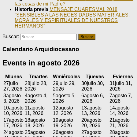
las cosas de mi Padre?
Historia previa
MENSAJE CUARESMAL 2018
“SENSIBLES A LAS NECESIDADES MATERIALES,
MORALES Y ESPIRITUALES DE NUESTROS
HERMANOS”
Buscar:
Calendario Arquidiocesano
Events in agosto 2026
M
lunes
T
martes
W
miércoles
T
jueves
F
viernes
27
julio
28
julio 28,
29
julio 29,
30
julio 30,
31
julio 31,
27, 2026
2026
2026
2026
2026
3
agosto
4
agosto 4,
5
agosto 5,
6
agosto 6,
7
agosto 7,
3, 2026
2026
2026
2026
2026
10
agosto
11
agosto
12
agosto
13
agosto
14
agosto
10, 2026
11, 2026
12, 2026
13, 2026
14, 2026
17
agosto
18
agosto
19
agosto
20
agosto
21
agosto
17, 2026
18, 2026
19, 2026
20, 2026
21, 2026
24
agosto
25
agosto
26
agosto
27
agosto
28
agosto