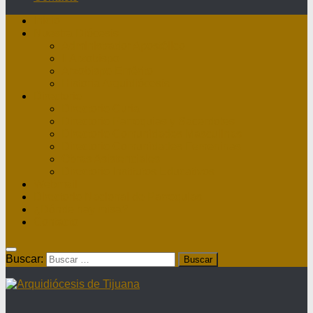
Inicio
Nuestra Diócesis
Administrador Apostólico
II Arzobispo
Arzobispo Emérito
Historia Arquidiócesis
Directorio
Directorio Curia
Directorio Parroquias y Sacerdotes
Directorio Comunidades Masculinas
Directorio Comunidades Femeninas
Obras Asistenciales
Directorio Institutos Educativos
Webmail
Directorio Nacional de Parroquias
¿Dónde hay misa?
Contacto
Buscar: