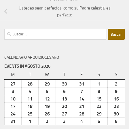
Ustedes sean perfectos, como su Padre celestial es
perfecto
Buscar:
CALENDARIO ARQUIDIOCESANO
EVENTS IN AGOSTO 2026
M
lunes
T
martes
W
miércoles
T
jueves
F
viernes
S
sábado
S
domi
27
julio
28
julio
29
julio
30
julio
31
julio
1
agosto
2
agost
27,
28,
29,
30,
31,
1,
2,
3
agosto
4
agosto
5
agosto
6
agosto
7
agosto
8
agosto
9
agost
2026
2026
2026
2026
2026
2026
2026
3,
4,
5,
6,
7,
8,
9,
10
agosto
11
agosto
12
agosto
13
agosto
14
agosto
15
agosto
16
agos
2026
2026
2026
2026
2026
2026
2026
10,
11,
12,
13,
14,
15,
16,
17
agosto
18
agosto
19
agosto
20
agosto
21
agosto
22
agosto
23
agos
2026
2026
2026
2026
2026
2026
202
17,
18,
19,
20,
21,
22,
23,
24
agosto
25
agosto
26
agosto
27
agosto
28
agosto
29
agosto
30
agos
2026
2026
2026
2026
2026
2026
202
24,
25,
26,
27,
28,
29,
30,
31
agosto
1
septiembre
2
septiembre
3
septiembre
4
septiembre
5
septiembre
6
septi
2026
2026
2026
2026
2026
2026
202
31,
1,
2,
3,
4,
5,
6,