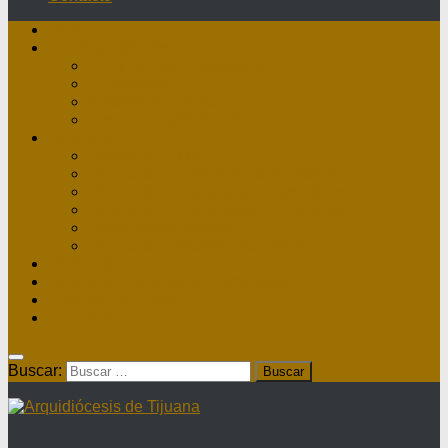
Inicio
Nuestra Diócesis
Administrador Apostólico
II Arzobispo
Arzobispo Emérito
Historia Arquidiócesis
Directorio
Directorio Curia
Directorio Parroquias y Sacerdotes
Directorio Comunidades Masculinas
Directorio Comunidades Femeninas
Obras Asistenciales
Directorio Institutos Educativos
Webmail
Directorio Nacional de Parroquias
¿Dónde hay misa?
Contacto
Buscar: