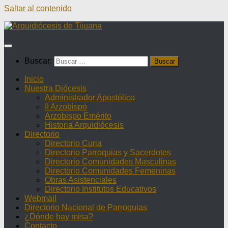
Saltar al contenido
Buscar:
Inicio
Nuestra Diócesis
Administrador Apostólico
II Arzobispo
Arzobispo Emérito
Historia Arquidiócesis
Directorio
Directorio Curia
Directorio Parroquias y Sacerdotes
Directorio Comunidades Masculinas
Directorio Comunidades Femeninas
Obras Asistenciales
Directorio Institutos Educativos
Webmail
Directorio Nacional de Parroquias
¿Dónde hay misa?
Contacto