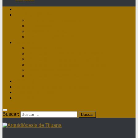
Inicio
Nuestra Diócesis
Administrador Apostólico
II Arzobispo
Arzobispo Emérito
Historia Arquidiócesis
Directorio
Directorio Curia
Directorio Parroquias y Sacerdotes
Directorio Comunidades Masculinas
Directorio Comunidades Femeninas
Obras Asistenciales
Directorio Institutos Educativos
Webmail
Directorio Nacional de Parroquias
¿Dónde hay misa?
Contacto
Buscar: