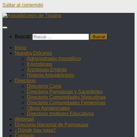
Saltar al contenido
Buscar:
Inicio
Nuestra Diócesis
Administrador Apostólico
II Arzobispo
Arzobispo Emérito
Historia Arquidiócesis
Directorio
Directorio Curia
Directorio Parroquias y Sacerdotes
Directorio Comunidades Masculinas
Directorio Comunidades Femeninas
Obras Asistenciales
Directorio Institutos Educativos
Webmail
Directorio Nacional de Parroquias
¿Dónde hay misa?
Contacto