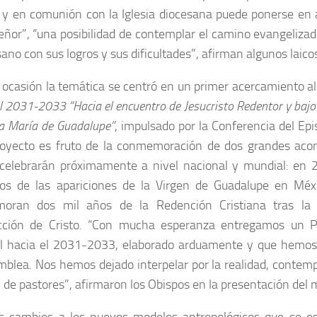
 y en comunión con la Iglesia diocesana puede ponerse en 
eñor”, “una posibilidad de contemplar el camino evangelizad
ano con sus logros y sus dificultades”, afirman algunos laico
 ocasión la temática se centró en un primer acercamiento a
l 2031-2033 “Hacia el encuentro de Jesucristo Redentor y baj
a María de Guadalupe”
, impulsado por la Conferencia del Ep
oyecto es fruto de la conmemoración de dos grandes acon
celebrarán próximamente a nivel nacional y mundial: en 
os de las apariciones de la Virgen de Guadalupe en Mé
oran dos mil años de la Redención Cristiana tras la 
ección de Cristo. “Con mucha esperanza entregamos un P
l hacia el 2031-2033, elaborado arduamente y que hemos
blea. Nos hemos dejado interpelar por la realidad, contemp
 de pastores”, afirmaron los Obispos en la presentación del