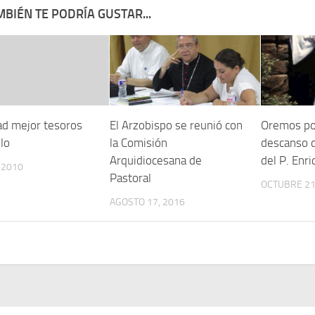
BIÉN TE PODRÍA GUSTAR...
d mejor tesoros
El Arzobispo se reunió con
Oremos por
elo
la Comisión
descanso 
Arquidiocesana de
del P. Enri
, 2010
Pastoral
OCTUBRE 21
AGOSTO 17, 2016