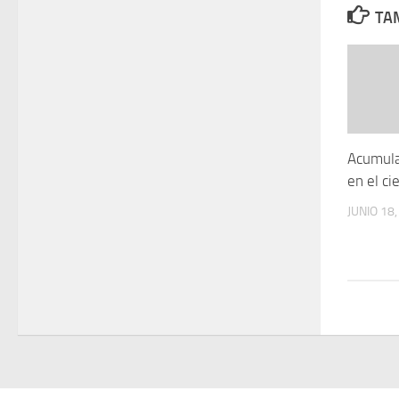
TAM
Acumula
en el ci
JUNIO 18