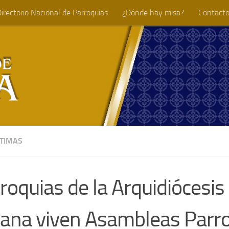
irectorio Nacional de Parroquias
¿Dónde hay misa?
Contact
TIMAS
roquias de la Arquidiócesis
uana viven Asambleas Parro