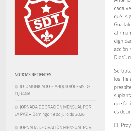
Ante lo
cada ve
qué sig
Guadalu
afirma
dignida
acción 
Dios”, 
Se trat
NOTICIAS RECIENTES
los fie
II COMUNICADO – ARQUIDIÓCESIS DE
presbí
TIJUANA
suplanta
que faci
JORNADA DE ORACIÓN MENSUAL POR
es decir
LA PAZ – Domingo 19 de julio de 2026
El Pro
JORNADA DE ORACIÓN MENSUAL POR