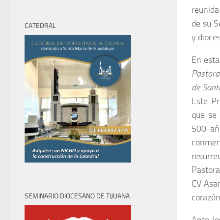
2026
2026
2026
2026
2026
2026
2026
31,
1,
2,
3,
4,
5,
6,
reunida
2026
2026
2026
2026
2026
2026
2026
de su S
CATEDRAL
y dioces
En esta
Pastora
de Sant
Este Pr
que se 
500 añ
conmem
resurr
Pastora
CV Asam
SEMINARIO DIOCESANO DE TIJUANA
corazón