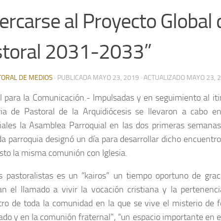
ercarse al Proyecto Global 
toral 2031-2033”
TORAL DE MEDIOS
· PUBLICADA
MAYO 23, 2019
· ACTUALIZADO
MAYO 23, 
l para la Comunicación.- Impulsadas y en seguimiento al iti
ria de Pastoral de la Arquidiócesis se llevaron a cabo 
iales la Asamblea Parroquial en las dos primeras semana
da parroquia designó un día para desarrollar dicho encuentr
sto la misma comunión con Iglesia.
s pastoralistas es un “kairos” un tiempo oportuno de grac
an el llamado a vivir la vocación cristiana y la pertenenci
ro de toda la comunidad en la que se vive el misterio de f
ado y en la comunión fraternal”, “un espacio importante en 