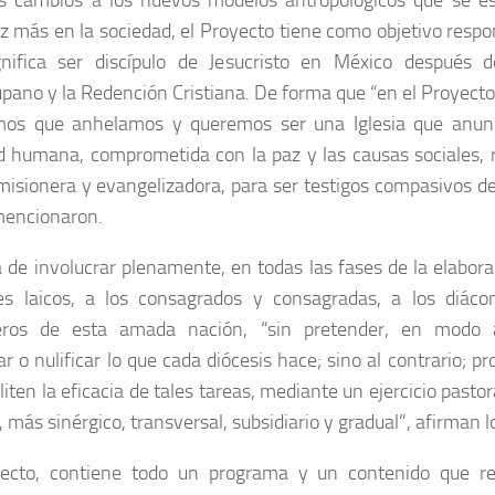
s cambios a los nuevos modelos antropológicos que se e
z más en la sociedad, el Proyecto tiene como objetivo respo
nifica ser discípulo de Jesucristo en México después d
pano y la Redención Cristiana. De forma que “en el Proyecto
mos que anhelamos y queremos ser una Iglesia que anunc
d humana, comprometida con la paz y las causas sociales,
misionera y evangelizadora, para ser testigos compasivos de
mencionaron.
a de involucrar plenamente, en todas las fases de la elabora
les laicos, a los consagrados y consagradas, a los diác
teros de esta amada nación, “sin pretender, en modo al
r o nulificar lo que cada diócesis hace; sino al contrario; pr
liten la eficacia de tales tareas, mediante un ejercicio past
, más sinérgico, transversal, subsidiario y gradual”, afirman 
yecto, contiene todo un programa y un contenido que re