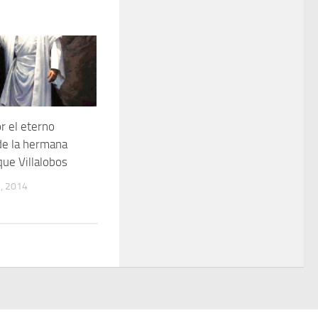
 el eterno
de la hermana
que Villalobos
, 2014