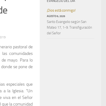
EVANGELIO DEL DÍA
de
¡Dios está conmigo!
AGOSTO 6, 2026
Santo Evangelio según San
Mateo 17, 1-9. Transfiguración
del Señor
2019
nerario pastoral de
en las comunidades
s de mayo. Para lo
o donde se pone de
ias especiales que
a a la Iglesia. “Un
e viva en el Señor
el que la comunidad