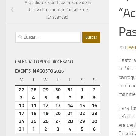
Arquidiócesis de Tijuana, sede de la
“Ac
Ultreya Provincial de Cursillos de
Cristiandad
Pas
Buscar:
POR
PAS
Pastora
CALENDARIO ARQUIDIOCESANO
la Vica
EVENTS IN AGOSTO 2026
parroqu
M
lunes
T
martes
W
miércoles
T
jueves
F
viernes
S
sábado
S
domingo
cual ca
27
julio
28
julio
29
julio
30
julio
31
julio
1
agosto
2
agosto
manifie
27,
28,
29,
30,
31,
1,
2,
3
agosto
4
agosto
5
agosto
6
agosto
7
agosto
8
agosto
9
agosto
2026
2026
2026
2026
2026
2026
2026
3,
4,
5,
6,
7,
8,
9,
10
agosto
11
agosto
12
agosto
13
agosto
14
agosto
15
agosto
16
agosto
Para lo
2026
2026
2026
2026
2026
2026
2026
10,
11,
12,
13,
14,
15,
16,
17
agosto
18
agosto
19
agosto
20
agosto
21
agosto
22
agosto
23
agosto
refuerz
2026
2026
2026
2026
2026
2026
2026
17,
18,
19,
20,
21,
22,
23,
24
agosto
25
agosto
26
agosto
27
agosto
28
agosto
29
agosto
30
agosto
encuent
2026
2026
2026
2026
2026
2026
2026
24,
25,
26,
27,
28,
29,
30,
31
agosto
1
septiembre
2
septiembre
3
septiembre
4
septiembre
5
septiembre
6
septiembre
Resucit