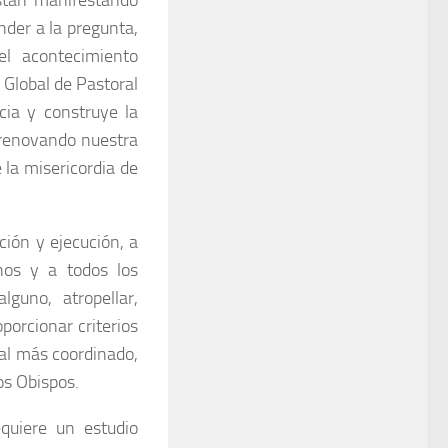
stán manifestando
nder a la pregunta,
el acontecimiento
 Global de Pastoral
ia y construye la
 renovando nuestra
 la misericordia de
ción y ejecución, a
onos y a todos los
guno, atropellar,
oporcionar criterios
oral más coordinado,
los Obispos.
quiere un estudio