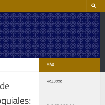
o
MÁS
FACEBOOK
 de
quiales: