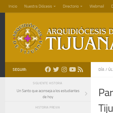
Inicio
Nuestra Diócesis
Directorio
Webmail
D
Saltar al contenido
SEGUIR:
DÍA
/
ÚL
SIGUIENTE HISTORIA
Par
Un Santo que aconseja a los estudiantes
de hoy
Tij
HISTORIA PREVIA