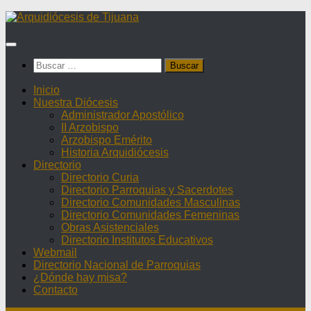
Saltar
al
contenido
Buscar:
Inicio
Nuestra Diócesis
Administrador Apostólico
II Arzobispo
Arzobispo Emérito
Historia Arquidiócesis
Directorio
Directorio Curia
Directorio Parroquias y Sacerdotes
Directorio Comunidades Masculinas
Directorio Comunidades Femeninas
Obras Asistenciales
Directorio Institutos Educativos
Webmail
Directorio Nacional de Parroquias
¿Dónde hay misa?
Contacto