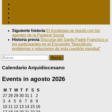
Siguiente historia
El Arzobispo se reunió con los
agentes de la Pastoral Social
Historia previa
Discurso del Santo Padre Francisco a
los participantes en el Encuentro “Narcóticos:
problemas y soluciones de esta cuestión mundial”
Buscar:
Calendario Arquidiocesano
Events in agosto 2026
lunes
martes
miércoles
jueves
viernes
sábado
domingo
M
T
W
T
F
S
S
julio
julio
julio
julio
julio
agosto
agosto
27
28
29
30
31
1
2
27,
28,
29,
30,
31,
1,
2,
agosto
agosto
agosto
agosto
agosto
agosto
agosto
3
4
5
6
7
8
9
2026
2026
2026
2026
2026
2026
2026
3,
4,
5,
6,
7,
8,
9,
agosto
agosto
agosto
agosto
agosto
agosto
agosto
10
11
12
13
14
15
16
2026
2026
2026
2026
2026
2026
2026
10,
11,
12,
13,
14,
15,
16,
agosto
agosto
agosto
agosto
agosto
agosto
agosto