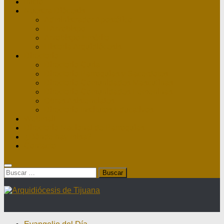
Inicio
Nuestra Diócesis
Administrador Apostólico
II Arzobispo
Arzobispo Emérito
Historia Arquidiócesis
Directorio
Directorio Curia
Directorio Parroquias y Sacerdotes
Directorio Comunidades Masculinas
Directorio Comunidades Femeninas
Obras Asistenciales
Directorio Institutos Educativos
Webmail
Directorio Nacional de Parroquias
¿Dónde hay misa?
Contacto
Buscar: