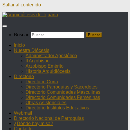
Saltar al contenido
Buscar:
Inicio
Nuestra Diócesis
Administrador Apostólico
II Arzobispo
Arzobispo Emérito
Historia Arquidiócesis
Directorio
Directorio Curia
Directorio Parroquias y Sacerdotes
Directorio Comunidades Masculinas
Directorio Comunidades Femeninas
Obras Asistenciales
Directorio Institutos Educativos
Webmail
Directorio Nacional de Parroquias
¿Dónde hay misa?
Contacto