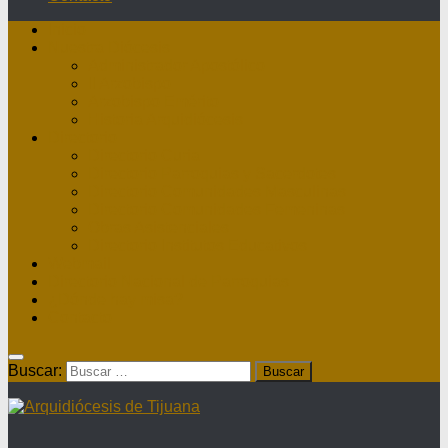
Inicio
Nuestra Diócesis
Administrador Apostólico
II Arzobispo
Arzobispo Emérito
Historia Arquidiócesis
Directorio
Directorio Curia
Directorio Parroquias y Sacerdotes
Directorio Comunidades Masculinas
Directorio Comunidades Femeninas
Obras Asistenciales
Directorio Institutos Educativos
Webmail
Directorio Nacional de Parroquias
¿Dónde hay misa?
Contacto
Buscar: