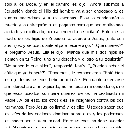
sólo a los Doce, y en el camino les dijo: "Ahora subimos a
Jerusalén, donde el Hijo del hombre va a ser entregado a los
sumos sacerdotes y a los escribas. Ellos lo condenarán a
muerte y lo entregarán a los paganos para que sea maltratado,
azotado y crucificado, pero al tercer día resucitará". Entonces la
madre de los hijos de Zebedeo se acercó a Jesús, junto con
sus hijos, y se postró ante él para pedirle algo. "¿Qué quieres?",
le preguntó Jesús. Ella le dijo: "Manda que mis dos hijos se
sienten en tu Reino, uno a tu derecha y el otro a tu izquierda".
"No saben lo que piden", respondió Jesús. "¿Pueden beber el
cáliz que yo beberé?". "Podemos", le respondieron. "Está bien,
les dijo Jesús, ustedes beberán mi cáliz. En cuanto a sentarse
a mi derecha o a mi izquierda, no me toca a mí concederlo, sino
que esos puestos son para quienes se los ha destinado mi
Padre". Al oír esto, los otros diez se indignaron contra los dos
hermanos. Pero Jesús los llamó y les dijo: "Ustedes saben que
los jefes de las naciones dominan sobre ellas y los poderosos
les hacen sentir su autoridad. Entre ustedes no debe suceder
así. Al contrario, el que quiera ser grande, que se haga servidor