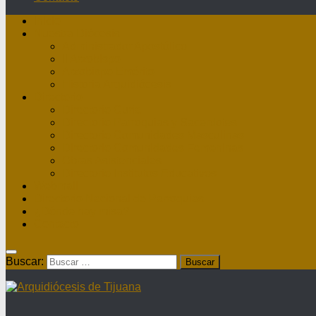
Inicio
Nuestra Diócesis
Administrador Apostólico
II Arzobispo
Arzobispo Emérito
Historia Arquidiócesis
Directorio
Directorio Curia
Directorio Parroquias y Sacerdotes
Directorio Comunidades Masculinas
Directorio Comunidades Femeninas
Obras Asistenciales
Directorio Institutos Educativos
Webmail
Directorio Nacional de Parroquias
¿Dónde hay misa?
Contacto
Buscar: