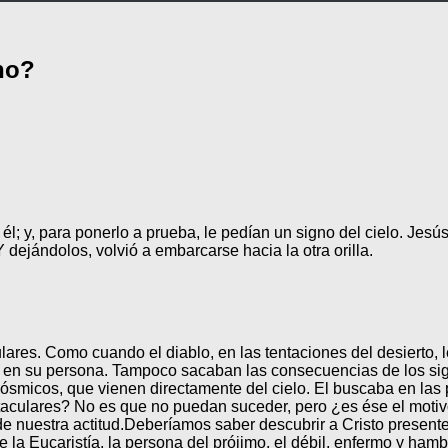
no?
él; y, para ponerlo a prueba, le pedían un signo del cielo. Jes
dejándolos, volvió a embarcarse hacia la otra orilla.
lares. Como cuando el diablo, en las tentaciones del desierto,
 en su persona. Tampoco sacaban las consecuencias de los sig
smicos, que vienen directamente del cielo. El buscaba en las pe
aculares? No es que no puedan suceder, pero ¿es ése el motivo
e nuestra actitud.
Deberíamos saber descubrir a Cristo presente
la Eucaristía, la persona del prójimo, el débil, enfermo y hambr