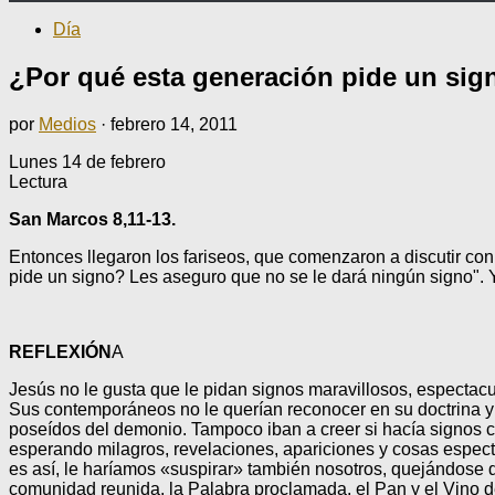
Día
¿Por qué esta generación pide un sig
por
Medios
·
febrero 14, 2011
Lunes 14 de febrero
Lectura
San Marcos
8,11-13.
Entonces llegaron los fariseos, que comenzaron a discutir con 
pide un signo? Les aseguro que no se le dará ningún signo". Y 
REFLEXIÓN
A
Jesús no le gusta que le pidan signos maravillosos, espectacu
Sus contemporáneos no le querían reconocer en su doctrina y
poseídos del demonio. Tampoco iban a creer si hacía signos có
esperando milagros, revelaciones, apariciones y cosas espect
es así, le haríamos «suspirar» también nosotros, quejándose d
comunidad reunida, la Palabra proclamada, el Pan y el Vino de 