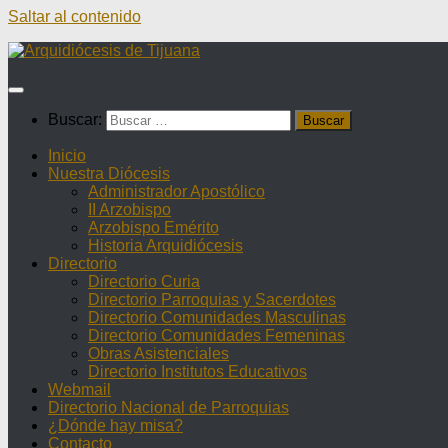
Saltar al contenido
Buscar:
Inicio
Nuestra Diócesis
Administrador Apostólico
II Arzobispo
Arzobispo Emérito
Historia Arquidiócesis
Directorio
Directorio Curia
Directorio Parroquias y Sacerdotes
Directorio Comunidades Masculinas
Directorio Comunidades Femeninas
Obras Asistenciales
Directorio Institutos Educativos
Webmail
Directorio Nacional de Parroquias
¿Dónde hay misa?
Contacto