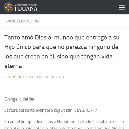
Saltar al contenido
EVANGELIO DEL DÍA
Tanto amó Dios al mundo que entregó a su
Hijo único para que no perezca ninguno de
los que creen en él, sino que tengan vida
eterna
POR
MEDIOS
·
SEPTIEMBRE 14, 2018
Evangelio del día
Lectura del santo evangelio según san Juan 3, 13-17
En aquel tiempo, dijo Jesús a Nicodemo: -«Nadie ha subido al cielo,
sino el que bajó del cielo, el Hijo del hombre. Lo mismo que Moisés