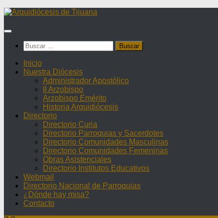
Saltar
al
contenido
Buscar:
Inicio
Nuestra Diócesis
Administrador Apostólico
II Arzobispo
Arzobispo Emérito
Historia Arquidiócesis
Directorio
Directorio Curia
Directorio Parroquias y Sacerdotes
Directorio Comunidades Masculinas
Directorio Comunidades Femeninas
Obras Asistenciales
Directorio Institutos Educativos
Webmail
Directorio Nacional de Parroquias
¿Dónde hay misa?
Contacto