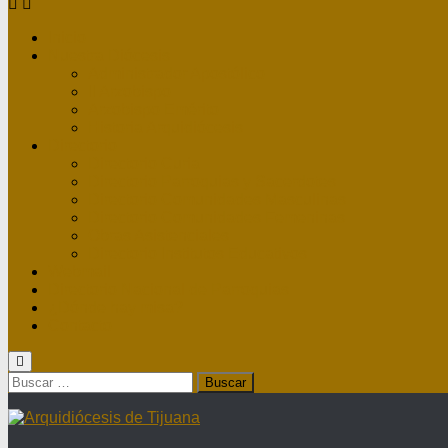
Inicio
Nuestra Diócesis
Administrador Apostólico
II Arzobispo
Arzobispo Emérito
Historia Arquidiócesis
Directorio
Directorio Curia
Directorio Parroquias y Sacerdotes
Directorio Comunidades Masculinas
Directorio Comunidades Femeninas
Obras Asistenciales
Directorio Institutos Educativos
Webmail
Directorio Nacional de Parroquias
¿Dónde hay misa?
Contacto
Buscar: