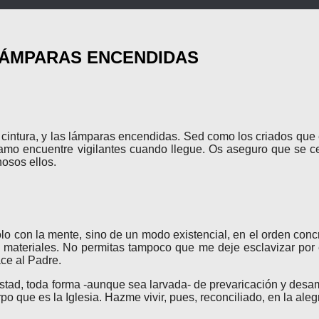
 LÁMPARAS ENCENDIDAS
a cintura, y las lámparas encendidas. Sed como los criados que
 amo encuentre vigilantes cuando llegue. Os aseguro que se ceñ
osos ellos.
con la mente, sino de un modo existencial, en el orden concreto
 materiales. No permitas tampoco que me deje esclavizar por
ace al Padre.
mistad, toda forma -aunque sea larvada- de prevaricación y desa
po que es la Iglesia. Hazme vivir, pues, reconciliado, en la ale