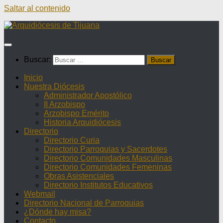
Saltar al contenido
Buscar:
Inicio
Nuestra Diócesis
Administrador Apostólico
II Arzobispo
Arzobispo Emérito
Historia Arquidiócesis
Directorio
Directorio Curia
Directorio Parroquias y Sacerdotes
Directorio Comunidades Masculinas
Directorio Comunidades Femeninas
Obras Asistenciales
Directorio Institutos Educativos
Webmail
Directorio Nacional de Parroquias
¿Dónde hay misa?
Contacto