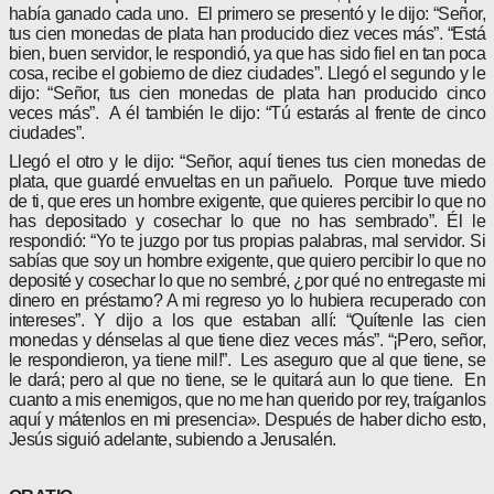
había ganado cada uno. El primero se presentó y le dijo: “Señor,
tus cien monedas de plata han producido diez veces más”. “Está
bien, buen servidor, le respondió, ya que has sido fiel en tan poca
cosa, recibe el gobierno de diez ciudades”. Llegó el segundo y le
dijo: “Señor, tus cien monedas de plata han producido cinco
veces más”. A él también le dijo: “Tú estarás al frente de cinco
ciudades”.
Llegó el otro y le dijo: “Señor, aquí tienes tus cien monedas de
plata, que guardé envueltas en un pañuelo. Porque tuve miedo
de ti, que eres un hombre exigente, que quieres percibir lo que no
has depositado y cosechar lo que no has sembrado”. Él le
respondió: “Yo te juzgo por tus propias palabras, mal servidor. Si
sabías que soy un hombre exigente, que quiero percibir lo que no
deposité y cosechar lo que no sembré, ¿por qué no entregaste mi
dinero en préstamo? A mi regreso yo lo hubiera recuperado con
intereses”. Y dijo a los que estaban allí: “Quítenle las cien
monedas y dénselas al que tiene diez veces más”. “¡Pero, señor,
le respondieron, ya tiene mil!”. Les aseguro que al que tiene, se
le dará; pero al que no tiene, se le quitará aun lo que tiene. En
cuanto a mis enemigos, que no me han querido por rey, traíganlos
aquí y mátenlos en mi presencia». Después de haber dicho esto,
Jesús siguió adelante, subiendo a Jerusalén.