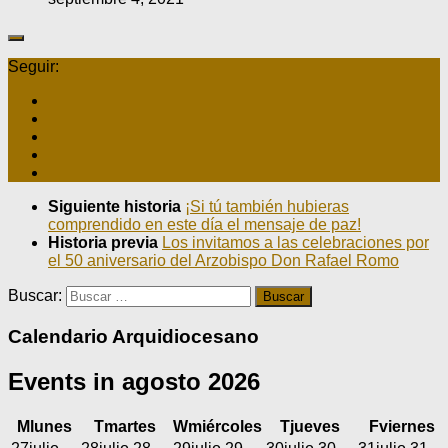
Seguir:
Siguiente historia
¡Si tú también hubieras
comprendido en este día el mensaje de paz!
Historia previa
Los invitamos a las celebraciones por
el 50 aniversario del Arzobispo Don Rafael Romo
Buscar:
Calendario Arquidiocesano
Events in agosto 2026
M
lunes
T
martes
W
miércoles
T
jueves
F
viernes