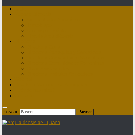
Inicio
Nuestra Diócesis
Administrador Apostólico
II Arzobispo
Arzobispo Emérito
Historia Arquidiócesis
Directorio
Directorio Curia
Directorio Parroquias y Sacerdotes
Directorio Comunidades Masculinas
Directorio Comunidades Femeninas
Obras Asistenciales
Directorio Institutos Educativos
Webmail
Directorio Nacional de Parroquias
¿Dónde hay misa?
Contacto
Buscar: