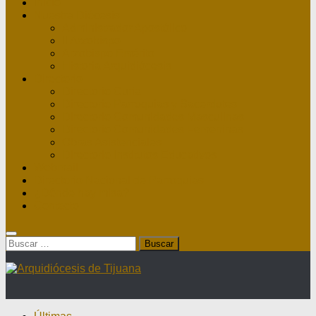
Inicio
Nuestra Diócesis
Administrador Apostólico
II Arzobispo
Arzobispo Emérito
Historia Arquidiócesis
Directorio
Directorio Curia
Directorio Parroquias y Sacerdotes
Directorio Comunidades Masculinas
Directorio Comunidades Femeninas
Obras Asistenciales
Directorio Institutos Educativos
Webmail
Directorio Nacional de Parroquias
¿Dónde hay misa?
Contacto
Buscar: