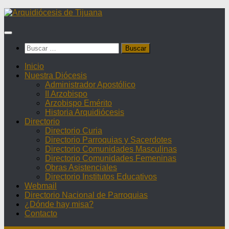
Saltar
al
contenido
Buscar:
Inicio
Nuestra Diócesis
Administrador Apostólico
II Arzobispo
Arzobispo Emérito
Historia Arquidiócesis
Directorio
Directorio Curia
Directorio Parroquias y Sacerdotes
Directorio Comunidades Masculinas
Directorio Comunidades Femeninas
Obras Asistenciales
Directorio Institutos Educativos
Webmail
Directorio Nacional de Parroquias
¿Dónde hay misa?
Contacto