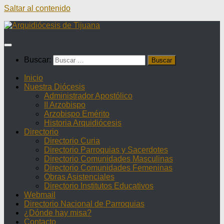
Saltar al contenido
Buscar:
Inicio
Nuestra Diócesis
Administrador Apostólico
II Arzobispo
Arzobispo Emérito
Historia Arquidiócesis
Directorio
Directorio Curia
Directorio Parroquias y Sacerdotes
Directorio Comunidades Masculinas
Directorio Comunidades Femeninas
Obras Asistenciales
Directorio Institutos Educativos
Webmail
Directorio Nacional de Parroquias
¿Dónde hay misa?
Contacto