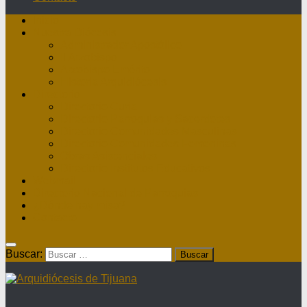
Inicio
Nuestra Diócesis
Administrador Apostólico
II Arzobispo
Arzobispo Emérito
Historia Arquidiócesis
Directorio
Directorio Curia
Directorio Parroquias y Sacerdotes
Directorio Comunidades Masculinas
Directorio Comunidades Femeninas
Obras Asistenciales
Directorio Institutos Educativos
Webmail
Directorio Nacional de Parroquias
¿Dónde hay misa?
Contacto
Buscar: