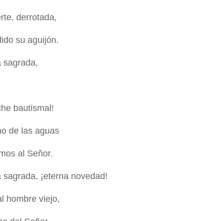
te, derrotada,
ido su aguijón.
 sagrada,
che bautismal!
no de las aguas
mos al Señor.
 sagrada, ¡eterna novedad!
l hombre viejo,