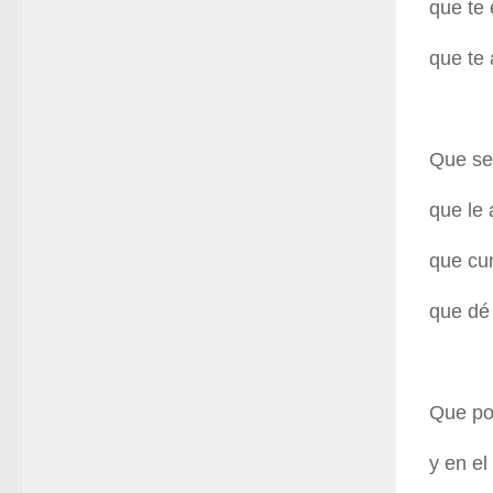
que te 
que te
Que se
que le 
que cu
que dé 
Que pod
y en el