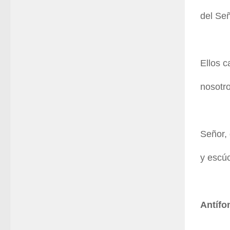
del Señ
Ellos c
nosotr
Señor, 
y escú
Antífo