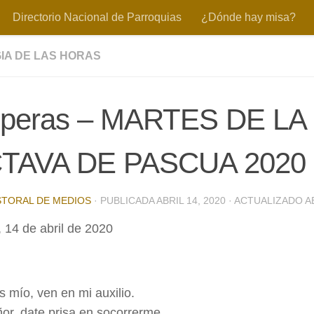
Directorio Nacional de Parroquias
¿Dónde hay misa?
IA DE LAS HORAS
speras – MARTES DE LA
TAVA DE PASCUA 2020
STORAL DE MEDIOS
· PUBLICADA
ABRIL 14, 2020
· ACTUALIZADO
A
 14 de abril de 2020
s mío, ven en mi auxilio.
or, date prisa en socorrerme.