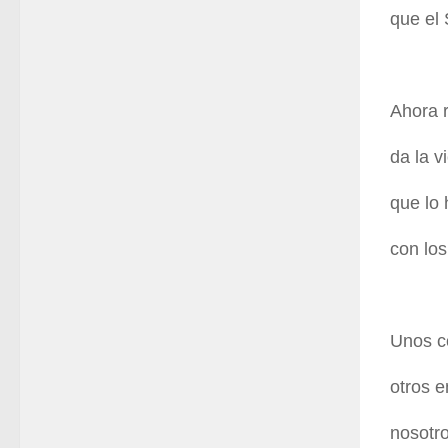
que el 
Ahora 
da la v
que lo
con los
Unos c
otros e
nosotr