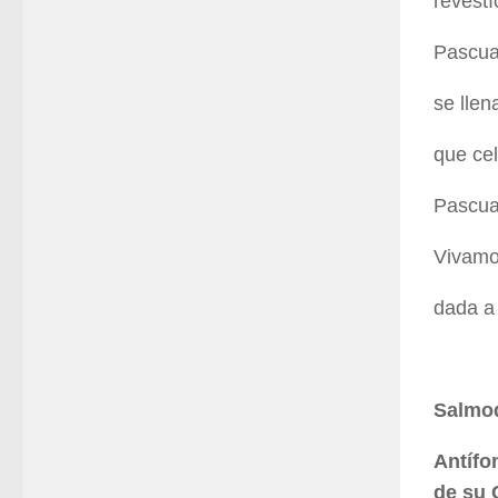
revestí
Pascua 
se llen
que cel
Pascua
Vivamos
dada a 
Salmo
Antífo
de su C