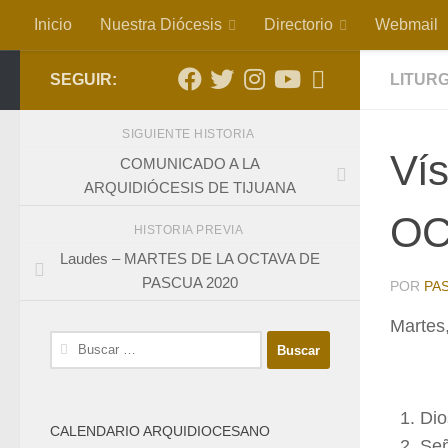
Inicio
Nuestra Diócesis
Directorio
Webmail
Saltar al contenido
SEGUIR:
LITURG
SIGUIENTE HISTORIA
Ví
COMUNICADO A LA
ARQUIDIÓCESIS DE TIJUANA
OC
HISTORIA PREVIA
Laudes – MARTES DE LA OCTAVA DE
PASCUA 2020
POR
PA
Martes,
Buscar:
Dio
CALENDARIO ARQUIDIOCESANO
Señ