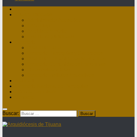
Inicio
Nuestra Diócesis
Administrador Apostólico
II Arzobispo
Arzobispo Emérito
Historia Arquidiócesis
Directorio
Directorio Curia
Directorio Parroquias y Sacerdotes
Directorio Comunidades Masculinas
Directorio Comunidades Femeninas
Obras Asistenciales
Directorio Institutos Educativos
Webmail
Directorio Nacional de Parroquias
¿Dónde hay misa?
Contacto
Buscar: