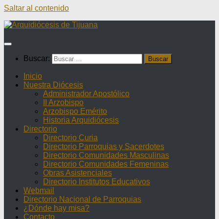
Saltar al contenido
Buscar:
Inicio
Nuestra Diócesis
Administrador Apostólico
II Arzobispo
Arzobispo Emérito
Historia Arquidiócesis
Directorio
Directorio Curia
Directorio Parroquias y Sacerdotes
Directorio Comunidades Masculinas
Directorio Comunidades Femeninas
Obras Asistenciales
Directorio Institutos Educativos
Webmail
Directorio Nacional de Parroquias
¿Dónde hay misa?
Contacto