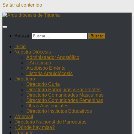
Saltar al contenido
Buscar:
Inicio
Nuestra Diócesis
Administrador Apostólico
II Arzobispo
Arzobispo Emérito
Historia Arquidiócesis
Directorio
Directorio Curia
Directorio Parroquias y Sacerdotes
Directorio Comunidades Masculinas
Directorio Comunidades Femeninas
Obras Asistenciales
Directorio Institutos Educativos
Webmail
Directorio Nacional de Parroquias
¿Dónde hay misa?
Contacto