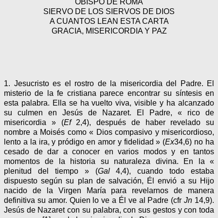
OBISPO DE ROMA
SIERVO DE LOS SIERVOS DE DIOS
A CUANTOS LEAN ESTA CARTA
GRACIA, MISERICORDIA Y PAZ
1. Jesucristo es el rostro de la misericordia del Padre. El
misterio de la fe cristiana parece encontrar su síntesis en
esta palabra. Ella se ha vuelto viva, visible y ha alcanzado
su culmen en Jesús de Nazaret. El Padre, « rico de
misericordia » (
Ef
2,4), después de haber revelado su
nombre a Moisés como « Dios compasivo y misericordioso,
lento a la ira, y pródigo en amor y fidelidad » (
Ex
34,6) no ha
cesado de dar a conocer en varios modos y en tantos
momentos de la historia su naturaleza divina. En la «
plenitud del tiempo » (
Gal
4,4), cuando todo estaba
dispuesto según su plan de salvación, Él envió a su Hijo
nacido de la Virgen María para revelarnos de manera
definitiva su amor. Quien lo ve a Él ve al Padre (cfr
Jn
14,9).
Jesús de Nazaret con su palabra, con sus gestos y con toda