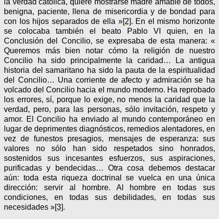
la verdad católica, quiere mostrarse madre amable de todos,
benigna, paciente, llena de misericordia y de bondad para
con los hijos separados de ella »
[2]
. En el mismo horizonte
se colocaba también el beato Pablo VI quien, en la
Conclusión del Concilio, se expresaba de esta manera: «
Queremos más bien notar cómo la religión de nuestro
Concilio ha sido principalmente la caridad… La antigua
historia del samaritano ha sido la pauta de la espiritualidad
del Concilio… Una corriente de afecto y admiración se ha
volcado del Concilio hacia el mundo moderno. Ha reprobado
los errores, sí, porque lo exige, no menos la caridad que la
verdad, pero, para las personas, sólo invitación, respeto y
amor. El Concilio ha enviado al mundo contemporáneo en
lugar de deprimentes diagnósticos, remedios alentadores, en
vez de funestos presagios, mensajes de esperanza: sus
valores no sólo han sido respetados sino honrados,
sostenidos sus incesantes esfuerzos, sus aspiraciones,
purificadas y bendecidas… Otra cosa debemos destacar
aún: toda esta riqueza doctrinal se vuelca en una única
dirección: servir al hombre. Al hombre en todas sus
condiciones, en todas sus debilidades, en todas sus
necesidades »
[3]
.