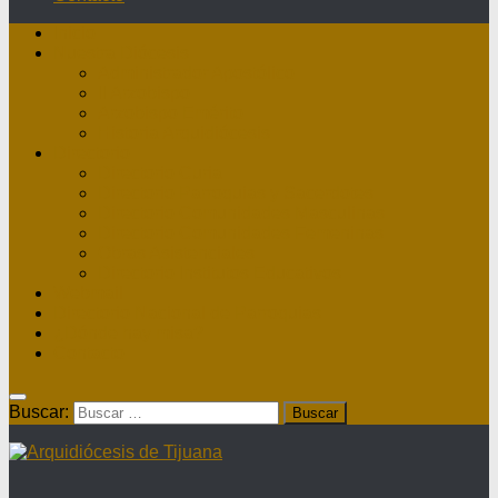
Inicio
Nuestra Diócesis
Administrador Apostólico
II Arzobispo
Arzobispo Emérito
Historia Arquidiócesis
Directorio
Directorio Curia
Directorio Parroquias y Sacerdotes
Directorio Comunidades Masculinas
Directorio Comunidades Femeninas
Obras Asistenciales
Directorio Institutos Educativos
Webmail
Directorio Nacional de Parroquias
¿Dónde hay misa?
Contacto
Buscar: