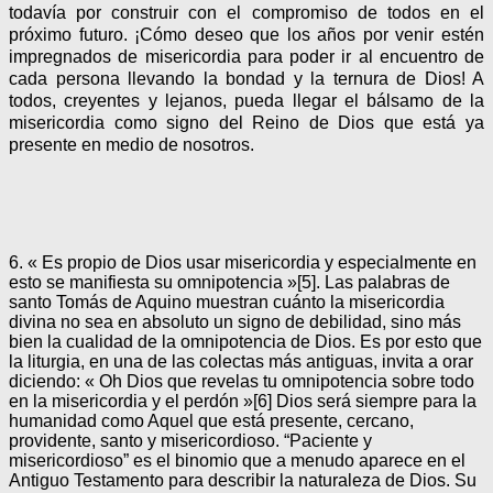
todavía por construir con el compromiso de todos en el
próximo futuro. ¡Cómo deseo que los años por venir estén
impregnados de misericordia para poder ir al encuentro de
cada persona llevando la bondad y la ternura de Dios! A
todos, creyentes y lejanos, pueda llegar el bálsamo de la
misericordia como signo del Reino de Dios que está ya
presente en medio de nosotros.
6. « Es propio de Dios usar misericordia y especialmente en esto se manifiesta su omnipotencia »[5]. Las palabras de santo Tomás de Aquino muestran cuánto la misericordia divina no sea en absoluto un signo de debilidad, sino más bien la cualidad de la omnipotencia de Dios. Es por esto que la liturgia, en una de las colectas más antiguas, invita a orar diciendo: « Oh Dios que revelas tu omnipotencia sobre todo en la misericordia y el perdón »[6] Dios será siempre para la humanidad como Aquel que está presente, cercano, providente, santo y misericordioso. “Paciente y misericordioso” es el binomio que a menudo aparece en el Antiguo Testamento para describir la naturaleza de Dios. Su ser misericordioso se constata concretamente en tantas acciones de la historia de la salvación donde su bondad prevalece por encima del castigo y la destrucción. Los Salmos, en modo particular, destacan esta grandeza del proceder divino: « Él perdona todas tus culpas, y cura todas tus dolencias; rescata tu vida del sepulcro, te corona de gracia y de misericordia » (103,3-4). De una manera aún más explícita, otro Salmo testimonia los signos concretos de su misericordia: « Él Señor libera a los cautivos, abre los ojos de los ciegos y levanta al caído; el Señor protege a los extranjeros y sustenta al huérfano y a la viuda; el Señor ama a los justos y entorpece el camino de los malvados » (146,7-9). Por último, he aquí otras expresiones del salmista: « El Señor sana los corazones afligidos y les venda sus heridas […] El Señor sostiene a los humildes y humilla a los malvados hasta el polvo » (147,3.6). Así pues, la misericordia de Dios no es una idea abstracta, sino una realidad concreta con la cual Él revela su amor, que es como el de un padre o una madre que se conmueven en lo más profundo de sus entrañas por el propio hijo. Vale decir que se trata realmente de un amor “visceral”. Proviene desde lo más íntimo como un sentimiento profundo, natural, hecho de ternura y compasión, de indulgencia y de perdón. 7. “Eterna es su misericordia”: es el estribillo que acompaña cada verso del Salmo 136 mientras se narra la historia de la revelación de Dios. En razón de la misericordia, todas las vicisitudes del Antiguo Testamento están cargadas de un profundo valor salvífico. La misericordia hace de la historia de Dios con su pueblo una historia de salvación. Repetir continuamente “Eterna es su misericordia”, como lo hace el Salmo, parece un intento por romper el círculo del espacio y del tiempo para introducirlo todo en el misterio eterno del amor. Es como si se quisiera decir que no solo en la historia, sino por toda la eternidad el hombre estará siempre bajo la mirada misericordiosa del Padre. No es casual que el pueblo de Israel haya querido integrar este Salmo, el grandehallel como es conocido, en las fiestas litúrgicas más importantes. Antes de la Pasión Jesús oró con este Salmo de la misericordia. Lo atestigua el evangelista Mateo cuando dice que « después de haber cantado el himno » (26,30), Jesús con sus discípulos salieron hacia el Monte de los Olivos. Mientras instituía la Eucaristía, como memorial perenne de su él y de su Pascua, puso simbólicamente este acto supremo de la Revelación a la luz de la misericordia. En este mismo horizonte de la misericordia, Jesús vivió su pasión y muerte, consciente del gran misterio del amor de Dios que se habría de cumplir en la cruz. Saber que Jesús mismo hizo oración con este Salmo, lo hace para nosotros los cristianos aún más importante y nos compromete a incorporar este estribillo en nuestra oración de alabanza cotidiana: “Eterna es su misericordia”. 8. Con la mirada fija en Jesús y en su rostro misericordioso podemos percibir el amor de la Santísima Trinidad. La misión que Jesús ha recibido del Padre ha sido la de revelar el misterio del amor divino en plenitud. « Dios es amor » (1 Jn 4,8.16), afirma por la primera y única vez en toda la Sagrada Escritura el evangelista Juan. Este amor se ha hecho ahora visible y tangible en toda la vida de Jesús. Su persona no es otra cosa sino amor. Un amor que se dona y ofrece gratuitamente. Sus relaciones con las personas que se le acercan dejan ver algo único e irrepetible. Los signos que realiza, sobre todo hacia los pecadores, hacia las personas pobres, excluidas, enfermas y sufrientes llevan consigo el distintivo de la misericordia. En él todo habla de misericordia. Nada en Él es falto de compasión. Jesús, delante a la multitud de personas que lo seguían, viendo que estaban cansadas y extenuadas, pérdidas y sin guía, sintió desde la profundo del corazón una intensa compasión por ellas (cfr Mt 9,36). A causa de este amor compasivo curó los enfermos que le presentaban (cfr Mt 14,14) y con pocos panes y peces calmó el hambre de grandes muchedumbres (cfr Mt 15,37). Lo que movía a Jesús en todas las circunstancias no era sino la misericordia, con la cual leía el corazón de los interlocutores y respondía a sus necesidades más reales. Cuando encontró la viuda de Naim, que llevaba su único hijo al sepulcro, sintió gran compasión por el inmenso dolor de la madre en lágrimas, y le devolvió a su hijo resucitándolo de la muerte (cfr Lc 7,15). Después de haber liberado el endemoniado de Gerasa, le confía esta misión: « Anuncia todo lo que el Señor te ha hecho y la misericordia que ha obrado contigo » (Mc 5,19). También la vocación de Mateo se coloca en el horizonte de la misericordia. Pasando delante del banco de los impuestos, los ojos de Jesús se posan sobre los de Mateo. Era una mirada cargada de misericordia que perdonaba los pecados de aquel hombre y, venciendo la resistencia de los otros discípulos, lo escoge a él, el pecador y publicano, para que sea uno de los Doce. San Beda el Venerable, comentando esta escena del Evangelio, escribió que Jesús miró a Mateo con amor misericordioso y lo eligió: miserando atque eligendo[7]. Siempre me ha cautivado esta expresión, tanto que quise hacerla mi propio lema. 9. En las parábolas dedicadas a la misericordia, Jesús revela la naturaleza de Dios como la de un Padre que jamás se da por vencido hasta tanto no haya disuelto el pecado y superado el rechazo con la compasión y la misericordia. Conocemos estas parábolas; tres en particular: la de la oveja perdida y de la moneda extraviada, y la del padre y los dos hijos (cfr Lc 15,1-32). En estas parábolas, Dios es presentado siempre lleno de alegría, sobre todo cuando perdona. En ellas encontramos el núcleo del Evangelio y de nuestra fe, porque la misericordia se muestra como la fuerza que todo vence, que llena de amor el corazón y que consuela con el perdón. De otra parábola, además, podemos extraer una enseñanza para nuestro estilo de vida cristiano. Provocado por la pregunta de Pedro acerca de cuántas veces fuese necesario perdonar, Jesús responde: « No te digo hasta siete, sino hasta setenta veces siete » (Mt 18,22) y pronunció la parábola del “siervo despiadado”. Este, llamado por el patrón a restituir una grande suma, lo suplica de rodillas y el patrón le condona la deuda. Pero inmediatamente encuentra otro siervo como él que le debía unos pocos centésimos, el cual le suplica de rodillas que tenga piedad, pero él se niega y lo hace encarcelar. Entonces el patrón, advertido del hecho, se irrita mucho y volviendo a llamar aquel siervo le dice: « ¿No debías también tú tener compasión de tu compañero, como yo me compadecí de ti? » (Mt 18,33). Y Jesús concluye: « Lo mismo hará también mi Padre celestial con ustedes, si no perdonan de corazón a sus hermanos » (Mt 18,35). La parábola ofrece una profunda enseñanza a cada uno de nosotros. Jesús afirma que la misericordia no es solo el obrar del Padre, sino que ella se convierte en el criterio para saber quiénes son realmente sus hijos. Así entonces, estamos llamados a vivir de misericordia, porque a nosotros en primer lugar se nos ha aplicado misericordia. El perdón de las ofensas deviene la expresión más evidente del amor misericordioso y para nosotros cristianos es un imperativo del que no podemos prescindir. ¡Cómo es difícil muchas veces perdonar! Y, sin embargo, el perdón es el instrumento puesto en nuestras frágiles manos para alcanzar la serenidad del corazón. Dejar caer el rencor, la rabia, la violencia y la venganza son condiciones necesarias para vivir felices. Acojamos entonces la exhortación del Apóstol: « No permitan que la noche los sorprenda enojados » (Ef 4,26). Y sobre todo escuchemos la palabra de Jesús que ha señalado la misericordia como ideal de vida y como criterio de credibilidad de nuestra fe. « Dichosos los misericordiosos, porque encontrarán misericordia » (Mt 5,7) es la bienaventuranza en la que hay que inspirarse durante este Año Santo. Como se puede notar, la misericordia en la Sagrada Escritura es la palabra clave para indicar el actuar de Dios hacia nosotros. Él no se limita a afirmar su amor, sino que lo hace visible y tangible. El amor, después de todo, nunca podrá ser una palabra abstracta. Por su misma naturaleza es vida concreta: intenciones, actitudes, comportamientos que se verifican en el vivir cotidiano. La misericordia de Dios es su responsabilidad por nosotros. Él se siente responsable, es decir, desea nuestro bien y quiere vernos felices, colmados de alegría y serenos. Es sobre esta misma amplitud de onda que se debe orientar el amor misericordioso de los cristianos. Como ama el Padre, así aman los hijos. Como Él es misericordioso, así estamos nosotros llamados a ser misericordiosos los unos con los otros. 10. La misericordia es la viga maestra que sostiene la vida de la Iglesia. Todo en su acción pastoral debería estar revestido por la ternura con la que se dirige a los creyentes; nada en su anuncio y en su testimonio hacia el mundo puede carecer de misericordia. La credibilidad de la Iglesia pasa a través del camino del amor misericordioso y compasivo. La Iglesia « vive un deseo inagotable de brindar misericordia »[8]. Tal vez por mucho tiempo nos hemos olvidado de indicar y de an