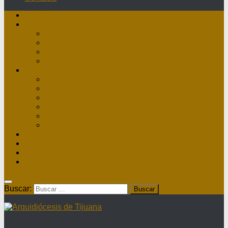
Inicio
Nuestra Diócesis
Administrador Apostólico
II Arzobispo
Arzobispo Emérito
Historia Arquidiócesis
Directorio
Directorio Curia
Directorio Parroquias y Sacerdotes
Directorio Comunidades Masculinas
Directorio Comunidades Femeninas
Obras Asistenciales
Directorio Institutos Educativos
Webmail
Directorio Nacional de Parroquias
¿Dónde hay misa?
Contacto
Buscar: