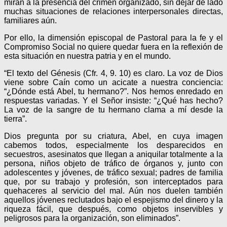
miran a la presencia del crimen organizado, sin dejar de lado
muchas situaciones de relaciones interpersonales directas,
familiares aún.
Por ello, la dimensión episcopal de Pastoral para la fe y el
Compromiso Social no quiere quedar fuera en la reflexión de
esta situación en nuestra patria y en el mundo.
“El texto del Génesis (Cfr. 4, 9. 10) es claro. La voz de Dios
viene sobre Caín como un acicate a nuestra conciencia:
“¿Dónde está Abel, tu hermano?”. Nos hemos enredado en
respuestas variadas. Y el Señor insiste: “¿Qué has hecho?
La voz de la sangre de tu hermano clama a mí desde la
tierra”.
Dios pregunta por su criatura, Abel, en cuya imagen
cabemos todos, especialmente los desparecidos en
secuestros, asesinatos que llegan a aniquilar totalmente a la
persona, niños objeto de tráfico de órganos y, junto con
adolescentes y jóvenes, de tráfico sexual; padres de familia
que, por su trabajo y profesión, son interceptados para
quehaceres al servicio del mal. Aún nos duelen también
aquellos jóvenes reclutados bajo el espejismo del dinero y la
riqueza fácil, que después, como objetos inservibles y
peligrosos para la organización, son eliminados”.