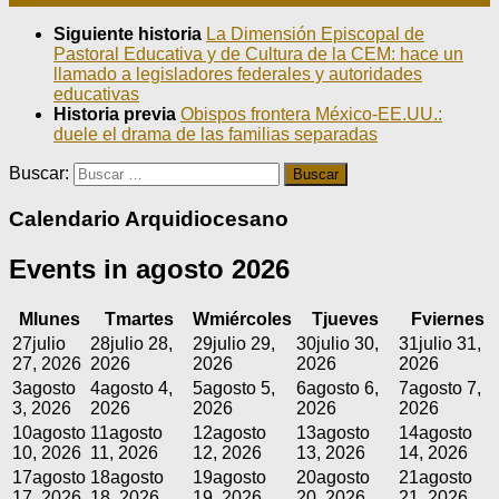
Siguiente historia
La Dimensión Episcopal de
Pastoral Educativa y de Cultura de la CEM: hace un
llamado a legisladores federales y autoridades
educativas
Historia previa
Obispos frontera México-EE.UU.:
duele el drama de las familias separadas
Buscar:
Calendario Arquidiocesano
Events in agosto 2026
M
lunes
T
martes
W
miércoles
T
jueves
F
viernes
27
julio
28
julio 28,
29
julio 29,
30
julio 30,
31
julio 31,
27, 2026
2026
2026
2026
2026
3
agosto
4
agosto 4,
5
agosto 5,
6
agosto 6,
7
agosto 7,
3, 2026
2026
2026
2026
2026
10
agosto
11
agosto
12
agosto
13
agosto
14
agosto
10, 2026
11, 2026
12, 2026
13, 2026
14, 2026
17
agosto
18
agosto
19
agosto
20
agosto
21
agosto
17, 2026
18, 2026
19, 2026
20, 2026
21, 2026