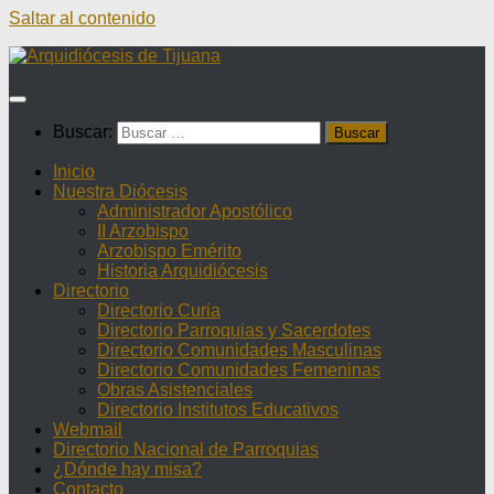
Saltar al contenido
Buscar:
Inicio
Nuestra Diócesis
Administrador Apostólico
II Arzobispo
Arzobispo Emérito
Historia Arquidiócesis
Directorio
Directorio Curia
Directorio Parroquias y Sacerdotes
Directorio Comunidades Masculinas
Directorio Comunidades Femeninas
Obras Asistenciales
Directorio Institutos Educativos
Webmail
Directorio Nacional de Parroquias
¿Dónde hay misa?
Contacto