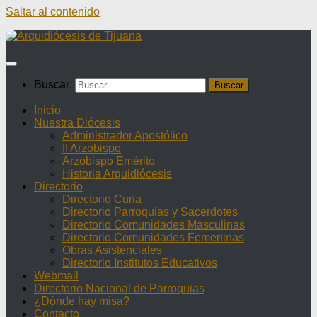
Saltar al contenido
Buscar:
Inicio
Nuestra Diócesis
Administrador Apostólico
II Arzobispo
Arzobispo Emérito
Historia Arquidiócesis
Directorio
Directorio Curia
Directorio Parroquias y Sacerdotes
Directorio Comunidades Masculinas
Directorio Comunidades Femeninas
Obras Asistenciales
Directorio Institutos Educativos
Webmail
Directorio Nacional de Parroquias
¿Dónde hay misa?
Contacto