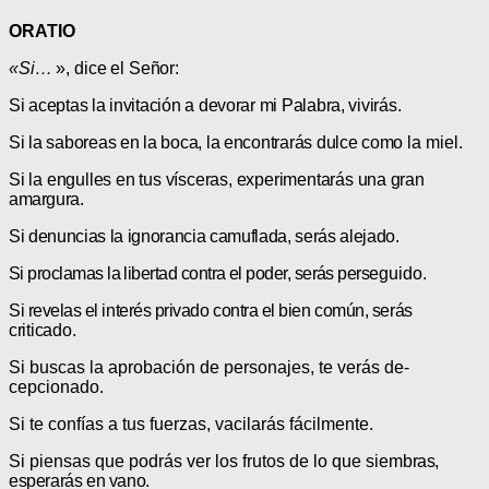
ORATIO
«Si…
», dice el Señor:
Si aceptas la invitación a devorar mi Palabra, vivirás.
Si la saboreas en la boca, la encontrarás dulce como
la miel.
Si la engulles en tus vísceras, experimentarás una
gran
amargura.
Si denuncias la ignorancia camuflada, serás alejado.
Si proclamas la libertad contra el poder, serás perse­
guido.
Si revelas el interés privado contra el bien común, se­
rás
criticado.
Si buscas la aprobación de personajes, te verás de­
cepcionado.
Si te confías a tus fuerzas, vacilarás fácilmente.
Si piensas que podrás ver los frutos de lo que siem­
bras,
esperarás en vano.