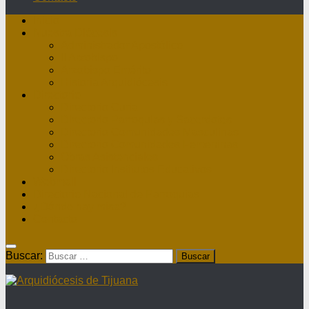
Inicio
Nuestra Diócesis
Administrador Apostólico
II Arzobispo
Arzobispo Emérito
Historia Arquidiócesis
Directorio
Directorio Curia
Directorio Parroquias y Sacerdotes
Directorio Comunidades Masculinas
Directorio Comunidades Femeninas
Obras Asistenciales
Directorio Institutos Educativos
Webmail
Directorio Nacional de Parroquias
¿Dónde hay misa?
Contacto
Buscar: